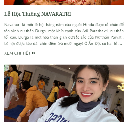
Lễ Hội Thiêng NAVARATRI
Navaratri là một lễ hội hàng năm của người Hindu được tổ chức để
tôn vinh nữ thần Durga, một khía cạnh của Adi Parashakti, nữ thần
tối cao. Durga là một hóa thân giận dữ/sắc sảo của Nữ thần Parvati.
Lễ hội được kéo dài chín đêm (và mười ngày) Ở Ấn Độ, có hai lễ hội
Navaratri chính. Một là Chaitra Navaratri, diễn ra vào mùa xuân của
XEM CHI TIẾT
Tây bán cầu. Lễ hội còn lại - và được tổ chức rộng rãi hơn - là
Sharad Navaratri hoặc Mahanavaratri, Lễ chính đầu tiên Chaitra
Navarati vào mùa xuân tháng Chaitra (tháng 3/tháng 4 theo lịch
Gregorian), lần thứ hai là lễ Sharada Navarati vào mùa thu tháng
Ashvin (tháng 9 đến tháng 10). Ngoài ra còn có 2 lễ Navaratris “ẩn”
là Magha Navaratri vào tháng Magha mùa đông - (khoảng tháng 1
đến tháng 2) và lễ Ashadha Navaratri khác vào tháng Ashadha.mùa
hè (khoảng tháng 6 đến tháng 7). Lễ hội được quan sát vì những lý
do khác nhau và được tôn vinh khác nhau ở nhiều nơi khác nhau
trong phạm vi văn hóa Ấn Độ giáo. Tuy nhiên, trên thực tế, đó là lễ
hội mùa thu sau gió mùa được gọi là Sharada Navaratri.