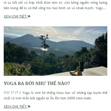
là sự kết nối và hợp nhất thân tâm trí, cân bằng nguồn năng lượng
bên trong để ta có thể sống hài hoà bình an và khoẻ mạnh. Yoga và
Thiền Định vốn không tách rời. Chuyên mục Yoga và Thiền Định
XEM CHI TIẾT
cung cấp những tri thức chuẩn xác về thiền định và Yoga cổ điển
theo triết học Vedanta từ cơ bản đến chuyên sâu, kết hợp với các bài
hướng dẫn thực hành để đem lại sự tập trung, dẻo dai và hiệu quả
toàn diện trong đời sống.
YOGA RA ĐỜI NHƯ THẾ NÀO?
???? ??̀ ??̀ ? Yoga là một hệ thống khoa học về những tập luyện thể
chất và tinh thần bắt nguồn từ Ấn Độ hơn 5000 năm trước.
XEM CHI TIẾT