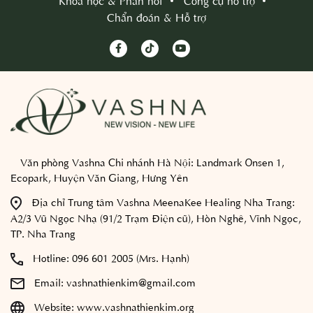
Khóa học & Phản hồi
Công cụ hỗ trợ
Chẩn đoán & Hỗ trợ
Văn phòng Vashna Chi nhánh Hà Nội:
Landmark Onsen 1,
Ecopark, Huyện Văn Giang, Hưng Yên
Địa chỉ Trung tâm Vashna MeenaKee Healing Nha Trang:
A2/3 Vũ Ngọc Nhạ (91/2 Trạm Điện cũ), Hòn Nghê, Vĩnh Ngọc,
TP. Nha Trang
Hotline:
096 601 2005 (Mrs. Hạnh)
Email:
vashnathienkim@gmail.com
Website:
www.vashnathienkim.org