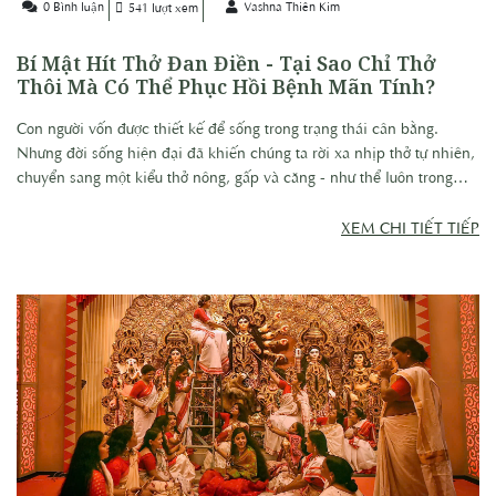
0 Bình luận
Vashna Thiên Kim
541 lượt xem
Bí Mật Hít Thở Đan Điền - Tại Sao Chỉ Thở
Thôi Mà Có Thể Phục Hồi Bệnh Mãn Tính?
Con người vốn được thiết kế để sống trong trạng thái cân bằng.
Nhưng đời sống hiện đại đã khiến chúng ta rời xa nhịp thở tự nhiên,
chuyển sang một kiểu thở nông, gấp và căng - như thể luôn trong
trạng thái phải “chạy” dù đang ngồi yên.
XEM CHI TIẾT TIẾP