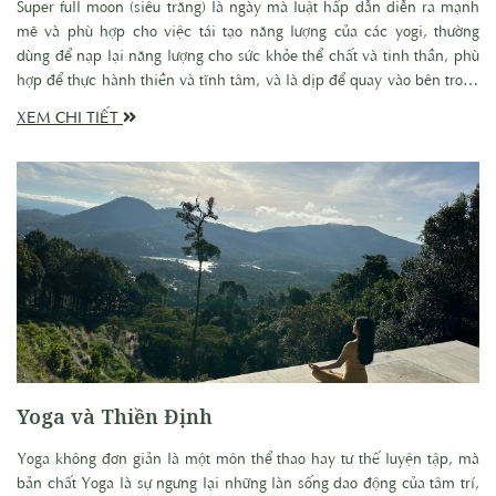
Super full moon (siêu trăng) là ngày mà luật hấp dẫn diễn ra mạnh
mẽ và phù hợp cho việc tái tạo năng lượng của các yogi, thường
dùng để nạp lại năng lượng cho sức khỏe thể chất và tinh thần, phù
hợp để thực hành thiền và tĩnh tâm, và là dịp để quay vào bên trong
bằng những động tác thiền tĩnh; tháo gỡ những vấn đề nghiệp cũ.
XEM CHI TIẾT
Đặc biệt hơn cả, siêu trăng tháng 7 cũng là ngày tri ân các Gurus và
Masters tại Ấn Độ, là dịp để những người học trò thể hiện lòng biết
ơn của mình đến những người thầy đã khai sáng và dìu dắt họ trên
con đường thức tỉnh.
Yoga và Thiền Định
Yoga không đơn giản là một môn thể thao hay tư thế luyện tập, mà
bản chất Yoga là sự ngưng lại những làn sống dao động của tâm trí,