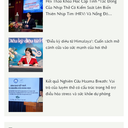
Hội Thảo Khoa Học Cấp Tỉnh "Tác Động
Của Nhịp Thở Có Kiểm Soát Lên Biến
Thiên Nhịp Tim (HRV) Và Nồng Độ
Cortisol Huyết Thanh Ở Người Trẻ"
'Điều kỳ diệu từ Himalaya': Cuốn sách mở
cánh cửa vào sức mạnh của hơi thở
Kết quả Nghiên Cứu Haama Breath: Vai
trò của luyện thở có cấu trúc trong hỗ trợ
điều hòa stress và sức khỏe dự phòng