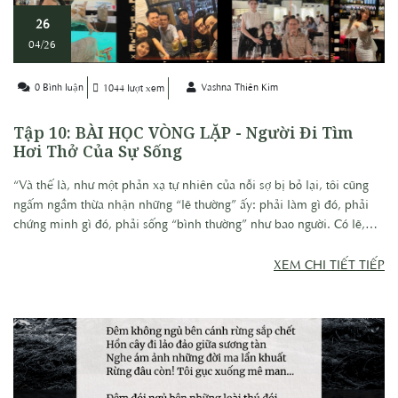
26
04/26
0 Bình luận
Vashna Thiên Kim
1044 lượt xem
Tập 10: BÀI HỌC VÒNG LẶP - Người Đi Tìm
Hơi Thở Của Sự Sống
“Và thế là, như một phản xạ tự nhiên của nỗi sợ bị bỏ lại, tôi cũng
ngấm ngầm thừa nhận những “lẽ thường” ấy: phải làm gì đó, phải
chứng minh gì đó, phải sống “bình thường” như bao người. Có lẽ,
trong sâu thẳm, tôi chỉ muốn thoát khỏi cảm giác trống rỗng, muốn
được nhìn nhận, được gọi là “đang sống”. Tôi bắt đầu nghĩ… có lẽ
XEM CHI TIẾT TIẾP
mình nên an phận. Một cuộc sống ổn định, giản dị, không còn
những khát vọng xa xôi.