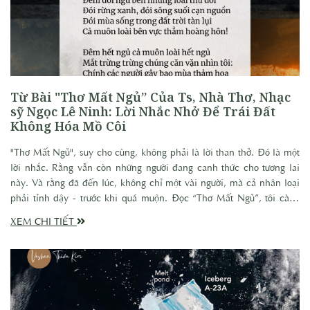
Từ Bài "Thơ Mất Ngủ” Của Ts, Nhà Thơ, Nhạc
sỹ Ngọc Lê Ninh: Lời Nhắc Nhở Để Trái Đất
Không Hóa Mồ Côi
"Thơ Mất Ngủ", suy cho cùng, không phải là lời than thở. Đó là một
lời nhắc. Rằng vẫn còn những người đang canh thức cho tương lai
này. Và rằng đã đến lúc, không chỉ một vài người, mà cả nhân loại
phải tỉnh dậy - trước khi quá muộn. Đọc “Thơ Mất Ngủ”, tôi càng
cảm nhận rõ hơn trách nhiệm của mình, của mỗi chúng ta. Không
XEM CHI TIẾT
chỉ nói, không chỉ xúc động, mà là hành động, là chung tay, để
không còn ai phải mất ngủ vì một Trái Đất đang chết dần.