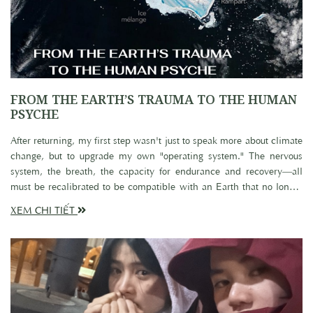
FROM THE EARTH’S TRAUMA TO THE HUMAN
PSYCHE
After returning, my first step wasn't just to speak more about climate
change, but to upgrade my own "operating system." The nervous
system, the breath, the capacity for endurance and recovery—all
must be recalibrated to be compatible with an Earth that no longer
follows the old rules. A warming planet and an unstable climate
XEM CHI TIẾT
demand that humanity evolves not just technologically, but
internally. Not to fight nature, but to learn how to live in harmony
with its new state. What I am preparing is not just a response for
now; it is a lifeboat for an entire future generation.