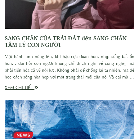
SANG CHẤN CỦA TRÁI ĐẤT đến SANG CHẤN
TÂM LÝ CON NGƯỜI
Một hành tinh nóng lên, khí hậu cực đoan hơn, nhịp sống bất ổn
hơn… đòi hỏi con người không chỉ thích nghi về công nghệ, mà
phải tiến hóa cả về nội lực. Không phải để chống lại tự nhiên, mà để
học cách sống hòa hợp với một trạng thái mới của nó. Và cái mà tôi
đang chuẩn bị, không phải để ứng phó ngay bây giờ, nó là cái phao
XEM CHI TIẾT
cứu hộ cho cả một thế hệ tương lai.