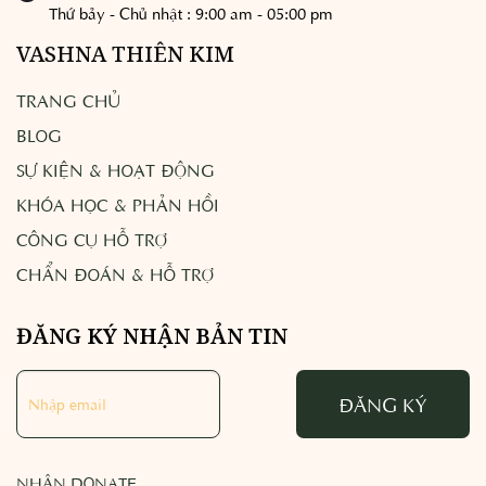
Thứ bảy - Chủ nhật : 9:00 am - 05:00 pm
VASHNA THIÊN KIM
TRANG CHỦ
BLOG
SỰ KIỆN & HOẠT ĐỘNG
KHÓA HỌC & PHẢN HỒI
CÔNG CỤ HỖ TRỢ
CHẨN ĐOÁN & HỖ TRỢ
ĐĂNG KÝ NHẬN BẢN TIN
ĐĂNG KÝ
NHẬN DONATE