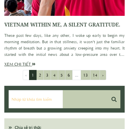
VIETNAM WITHIN ME, A SILENT GRATITUDE.
These past few days, like any other, I woke up early to begin my
morning meditation. But in that stillness, it wasn't just the familiar
rhythm of breath but a growing anxiety creeping into my heart. It
started with the initial news about a low-pressure area over the
Philippine Sea, its potential to strengthen into Tropical Storm Auring,
XEM CHI TIẾT
and the warning of its risk of entering the South China Sea, widely
reported by the media. As someone who has previously provided
‹
1
2
3
4
5
6
...
13
14
›
forecasts, I understood clearly what this meant. That feeling has
been lingering within me for days, a silent premonition that couldn't
be dismissed. More than anyone, I wished my forecasts would not
come true. And I continue to pray with every passing day, with
every breath, that if the storm arrives, it will pass peacefully.
Chia sẻ tri thức