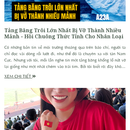
Tảng Băng Trôi Lớn Nhất Bị Vỡ Thành Nhiều
Mảnh - Hồi Chuông Thức Tỉnh Cho Nhân Loại
Có những bản tin về môi trường thoáng qua trên báo chí, người ta
chỉ đọc vài dòng rồi lướt đi, như thể đó là chuyện xa vời tận Nam
Cực. Nhưng với tôi, mỗi lần nghe tin một tảng băng khổng lồ nứt vỡ
lại giống như một nhát chém vào trái tim. Bởi tôi biết rõ: đây không
phải chuyện của riêng Nam Cực, mà là lời cảnh báo cho chính sự
XEM CHI TIẾT
sống còn của chúng ta. Tôi - Vashna Thiên Kim đã từng đặt cược cả
sinh mạng của mình để hiểu và để cảnh báo về điều này.