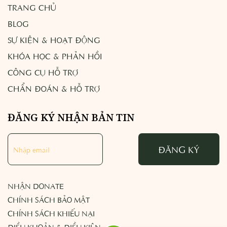
TRANG CHỦ
BLOG
SỰ KIỆN & HOẠT ĐỘNG
KHÓA HỌC & PHẢN HỒI
CÔNG CỤ HỖ TRỢ
CHẨN ĐOÁN & HỖ TRỢ
ĐĂNG KÝ NHẬN BẢN TIN
ĐĂNG KÝ
NHẬN DONATE
CHÍNH SÁCH BẢO MẬT
CHÍNH SÁCH KHIẾU NẠI
ĐIỀU KHOẢN & ĐIỀU KIỆN