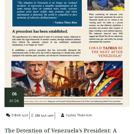
06
01/26
0 Bình luận
Vashna Thiên Kim
386 lượt xem
The Detention of Venezuela’s President: A