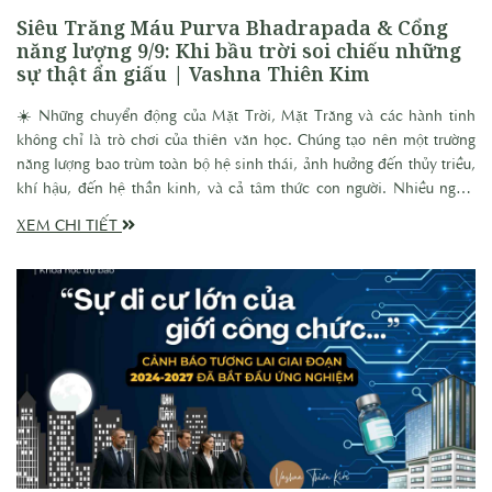
Siêu Trăng Máu Purva Bhadrapada & Cổng
năng lượng 9/9: Khi bầu trời soi chiếu những
sự thật ẩn giấu | Vashna Thiên Kim
☀️ Những chuyển động của Mặt Trời, Mặt Trăng và các hành tinh
không chỉ là trò chơi của thiên văn học. Chúng tạo nên một trường
năng lượng bao trùm toàn bộ hệ sinh thái, ảnh hưởng đến thủy triều,
khí hậu, đến hệ thần kinh, và cả tâm thức con người. Nhiều người
hỏi: “Vì sao phải bận tâm đến những chuyện trên trời?” Câu trả lời
XEM CHI TIẾT
giản dị: bởi chúng ta vốn dĩ là một phần trong vũ điệu ấy. Mặt Trăng
điều khiển thủy triều; cơ thể ta 70% là nước. Chúng ta, với hơn 70%
là nước cũng dao động theo chu kỳ trăng, và khi vũ trụ dao động,
sóng nhịp đó cũng vang vọng trong cảm xúc, hành vi, và những lựa
chọn đời thường của chúng ta. Mỗi lần nguyệt thực, chúng ta lại một
lần được đối diện với tấm gương phản chiếu, không thể che giấu sự
thật sâu thẳm bên trong, vậy nên, nếu hiểu và đón nhận, ta có thể
biến rung chấn thành cơ hội thanh lọc. Và Nguyệt thực toàn phần -
Trăng máu lần này rơi đúng tại Purva Bhadrapada, chòm sao gắn
liền với lửa, nghi lễ, và sự thanh lọc nội tâm. Vậy về mặt ý nghĩa
chiêm tinh và năng lượng, Nguyệt thực lần này sẽ mang lại những