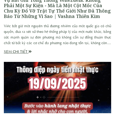
Phải Một Sự Kiện - Mà Là Một Cột Mốc Của
Chu Kỳ Đổ Vỡ Trật Tự Thế Giới Như Đã Thông
Báo Từ Những Vì Sao | Vashna Thiên Kim
Việc bắt giữ một nguyên thủ đương nhiệm của một quốc gia có chủ
quyền, đưa ra xét xử theo hệ thống pháp lý của một nước khác, bằng
sức mạnh quân sự đơn phương mà không cần sự đồng thuận thực
chất từ bất kỳ các cơ chế đa phương nào đang tồn tại, không còn là
một “sự kiện”. Nó là một tiền lệ nguy hiểm đã chính thức đập tan
XEM CHI TIẾT
trật tự quốc tế. Thế giới, trong chu kỳ này, đang quay ngược về trạng
thái của kỷ nguyên phong kiến, nhưng với súng máy, tên lửa và hệ
thống truyền thông hiện đại.