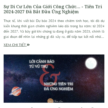
tác động như thế nào đến chúng ta?
Sự Di Cư Lớn Của Giới Công Chức… - Tiên Tri
2024-2027 Đã Bắt Đầu Ứng Nghiệm
Thực tế, khi viết bài Dự báo 2024 theo chiêm tinh học, tôi đã dự
kiến khung thời gian chiêm nghiệm kéo dài trong ba năm: từ 2024
đến 2027. Và bây giờ khi chúng ta đang ở giữa năm 2025, chính là
giai đoạn để nhìn lại những gì đã xảy ra, để tiếp tục kết nối những
mắt xích còn dang dở. “Sự thật, cũng như ánh sáng, đôi khi cần thời
XEM CHI TIẾT
gian để rọi khắp màn đêm của định kiến.”