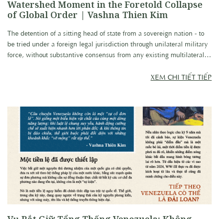
Watershed Moment in the Foretold Collapse
of Global Order | Vashna Thien Kim
The detention of a sitting head of state from a sovereign nation - to
be tried under a foreign legal jurisdiction through unilateral military
force, without substantive consensus from any existing multilateral
framework - is no longer a mere 'event.' It is a perilous precedent
that has effectively shattered the international rules-based order. In
XEM CHI TIẾT TIẾP
this current cycle, the world is regressing toward a neo-feudal era,
albeit one armed with machine guns, missiles, and sophisticated
global media systems.
Vụ Bắt Giữ Tổng Thống Venezuela: Không