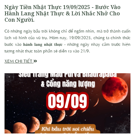
Ngày Tiền Nhật Thực 19/09/2025 - Bước Vào
Hành Lang Nhật Thực & Lời Nhắc Nhở Cho
Con Người.
Có những ngày bầu trời không chỉ để ngắm nhìn, mà trở thành cuốn
lịch vô hình của vũ trụ. Hôm nay, 19/09/2025, chúng ta chính thức
bước vào 𝐡𝐚̀𝐧𝐡 𝐥𝐚𝐧𝐠 𝐧𝐡𝐚̣̂𝐭 𝐭𝐡𝐮̛̣𝐜 - những ngày nhạy cảm trước hiện
tượng nhật thực toàn phần sẽ diễn ra vào 21/9.
XEM CHI TIẾT