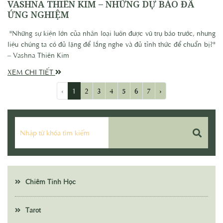
VASHNA THIÊN KIM – NHỮNG DỰ BÁO ĐÃ
ỨNG NGHIỆM
"Những sự kiện lớn của nhân loại luôn được vũ trụ báo trước, nhưng
liệu chúng ta có đủ lặng để lắng nghe và đủ tỉnh thức để chuẩn bị?"
– Vashna Thiên Kim
XEM CHI TIẾT
‹
1
2
3
4
5
6
7
›
Chiêm Tinh Học
Tarot