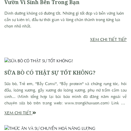
Vườn Vi Sinh Bên Trong Bạn
Dinh dưỡng không có đường tắt. Những gì tốt đẹp và bền vững luôn
cần sự kiên trì, đầu tư thời gian và lòng chân thành trong từng lựa
chọn nhỏ nhất.
XEM CHI TIẾT TIẾP
SỮA BÒ CÓ THẬT SỰ TỐT KHÔNG?
Sữa bò, Trẻ em, "Bẫy Canxi", "Bẫy protein" và chứng rụng tóc, hói
đầu, loãng xương, gẫy xương do loãng xương, phụ nữ trầm cảm sau
sinh... (Mình tổng hợp lại bài báo mình đã đăng năm ngoái về
chuyện sữa bò trên trang web: www.trongkhuvuon.com) Link bài
báo: https://www.trongkhuvuon.com/.../33-s-a-bo-tr-em-b-y... Sữa
XEM CHI TIẾT
bò ảnh hưởng tới sức khỏe trẻ em như thế nào? “Bẫy Canxi” liên
quan thế nào tới chứng hói đầu, rụng tóc của người lớn, không những
với người trung niên mà cả thanh niên ngày nay. Mời quý vị tìm hiểu