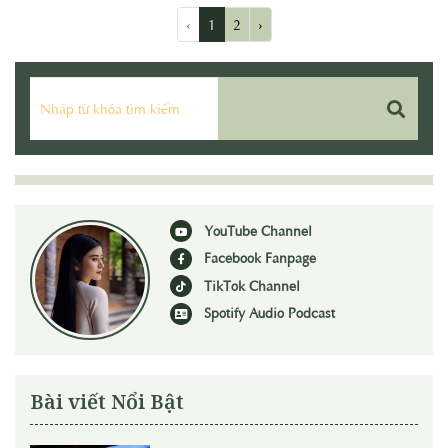
một thói quen được nuông chiều.
‹
1
2
›
YouTube Channel
Facebook Fanpage
TikTok Channel
Spotify Audio Podcast
Bài viết Nổi Bật