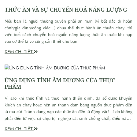
trong bài viết này.
THỨC ĂN VÀ SỰ CHUYỂN HOÁ NĂNG LƯỢNG
Nếu bạn là người thường xuyên phải ăn mặn (vì bất đắc dĩ hoàn
cảnh/gia đình/công việc...) chưa thể thực hành ăn thuần chay, thì
việc biết cách chuyển hoá nguồn năng lượng thức ăn trước khi nạp
vào cơ thể là vô cùng cần thiết cho bạn.
XEM CHI TIẾT
ỨNG DỤNG TÍNH ÂM DƯƠNG CỦA THỰC
PHẨM
Vì sao khi thức tỉnh và thực hành thiền định, đa số được khuyến
khích ăn chay hoặc nên ăn thanh đạm bằng nguồn thực phẩm đến
từ rau củ? Tránh dung nạp các thức ăn đến từ động vật? Lí do không
phải đến từ việc sợ chịu tội nghiệp sát sinh chồng chất, điều này 1
phần thôi, nguyên do chính đó là từ nguồn năng lượng được nạp vào
XEM CHI TIẾT
cơ thể. Điều này sẽ phân tích sâu hơn ở bài sau, hôm nay chúng ta