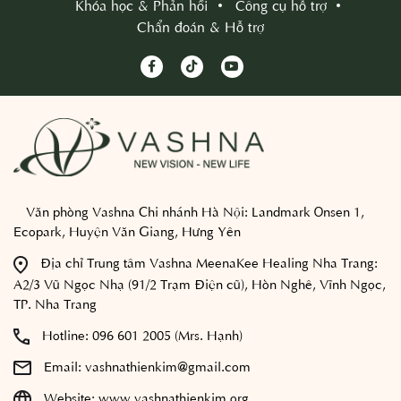
Khóa học & Phản hồi
Công cụ hỗ trợ
Chẩn đoán & Hỗ trợ
Văn phòng Vashna Chi nhánh Hà Nội:
Landmark Onsen 1,
Ecopark, Huyện Văn Giang, Hưng Yên
Địa chỉ Trung tâm Vashna MeenaKee Healing Nha Trang:
A2/3 Vũ Ngọc Nhạ (91/2 Trạm Điện cũ), Hòn Nghê, Vĩnh Ngọc,
TP. Nha Trang
Hotline:
096 601 2005 (Mrs. Hạnh)
Email:
vashnathienkim@gmail.com
Website:
www.vashnathienkim.org