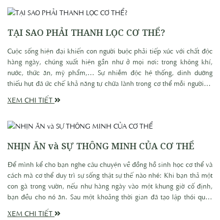
sẽ nói về về tính Âm Dương trong nguồn thực phẩm nói chung nhé!
TẠI SAO PHẢI THANH LỌC CƠ THỂ?
Cuộc sống hiện đại khiến con người buộc phải tiếp xúc với chất độc
hàng ngày, chúng xuất hiện gần như ở mọi nơi: trong không khí,
nước, thức ăn, mỹ phẩm,… Sự nhiễm độc hệ thống, dinh dưỡng
thiếu hụt đã ức chế khả năng tự chữa lành trong cơ thể mỗi người và
gây nên bệnh tật.
XEM CHI TIẾT
NHỊN ĂN và SỰ THÔNG MINH CỦA CƠ THỂ
Để mình kể cho bạn nghe câu chuyện về đồng hồ sinh học cơ thể và
cách mà cơ thể duy trì sự sống thật sự thế nào nhé: Khi bạn thả một
con gà trong vườn, nếu như hàng ngày vào một khung giờ cố định,
bạn đều cho nó ăn. Sau một khoảng thời gian đã tạo lập thói quen
nếu như đến giờ đấy bạn không cho nó ăn nữa nó sẽ kêu la ầm ĩ, và
XEM CHI TIẾT
đòi miếng ăn cho bằng được, như một đứa trẻ quấy rối người mẹ vì