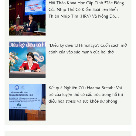
Hội Thảo Khoa Học Cấp Tỉnh "Tác Động
Của Nhịp Thở Có Kiểm Soát Lên Biến
Thiên Nhịp Tim (HRV) Và Nồng Độ
Cortisol Huyết Thanh Ở Người Trẻ"
'Điều kỳ diệu từ Himalaya': Cuốn sách mở
cánh cửa vào sức mạnh của hơi thở
Kết quả Nghiên Cứu Haama Breath: Vai
trò của luyện thở có cấu trúc trong hỗ trợ
điều hòa stress và sức khỏe dự phòng