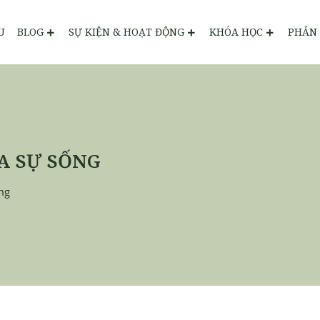
U
BLOG
SỰ KIỆN & HOẠT ĐỘNG
KHÓA HỌC
PHẢN 
A SỰ SỐNG
ng