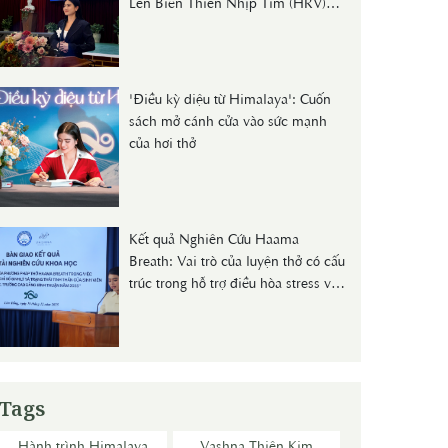
Lên Biến Thiên Nhịp Tim (HRV)
Và Nồng Độ Cortisol Huyết Thanh
Ở Người Trẻ"
'Điều kỳ diệu từ Himalaya': Cuốn
sách mở cánh cửa vào sức mạnh
của hơi thở
Kết quả Nghiên Cứu Haama
Breath: Vai trò của luyện thở có cấu
trúc trong hỗ trợ điều hòa stress và
sức khỏe dự phòng
Tags
Hành trình Himalaya
Vashna Thiên Kim