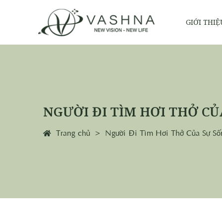
GIỚI THIỆ
NGƯỜI ĐI TÌM HƠI THỞ CỦ
Trang chủ
Người Đi Tìm Hơi Thở Của Sự Số