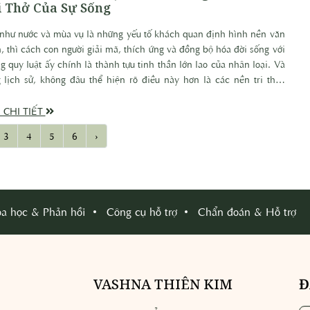
 Thở Của Sự Sống
như nước và mùa vụ là những yếu tố khách quan định hình nền văn
, thì cách con người giải mã, thích ứng và đồng bộ hóa đời sống với
g quy luật ấy chính là thành tựu tinh thần lớn lao của nhân loại. Và
g lịch sử, không đâu thể hiện rõ điều này hơn là các nền tri thức
ng Đông cổ đại.
 CHI TIẾT
3
4
5
6
›
a học & Phản hồi
Công cụ hỗ trợ
Chẩn đoán & Hỗ trợ
VASHNA THIÊN KIM
Đ