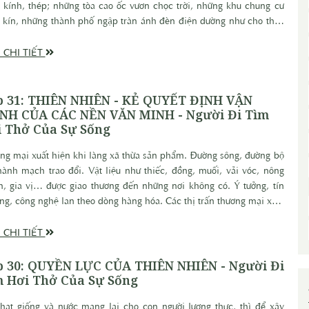
, kính, thép; những tòa cao ốc vươn chọc trời, những khu chung cư
 kín, những thành phố ngập tràn ánh đèn điện dường như cho thấy
sự thật mới: con người có thể sống mà không còn lệ thuộc vào mùa
ưa nắng, hay lũ lụt.
 CHI TIẾT
p 31: THIÊN NHIÊN - KẺ QUYẾT ĐỊNH VẬN
NH CỦA CÁC NỀN VĂN MINH - Người Đi Tìm
 Thở Của Sự Sống
ng mại xuất hiện khi làng xã thừa sản phẩm. Đường sông, đường bộ
thành mạch trao đổi. Vật liệu như thiếc, đồng, muối, vải vóc, nông
, gia vị… được giao thương đến những nơi không có. Ý tưởng, tín
ng, công nghệ lan theo dòng hàng hóa. Các thị trấn thương mại xuất
, dần hình thành đô thị, rồi thành phố. Và từ đó, văn minh được
 hình ở mức độ cao hơn, một hệ thống xã hội phức tạp, có khả năng
 CHI TIẾT
trì và mở rộng. Nhưng cũng chính lúc ấy, vòng xoáy hai chiều bắt
!
 30: QUYỀN LỰC CỦA THIÊN NHIÊN - Người Đi
 Hơi Thở Của Sự Sống
hạt giống và nước mang lại cho con người lương thực, thì để xây