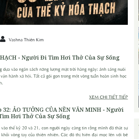
Vashna Thiên Kim
HẠCH - Người Đi Tìm Hơi Thở Của Sự Sống
g dựa vào ngân sách năng lượng mặt trời hàng ngày: ánh sáng nuôi
t vận hành xã hội. Tất cả gói gọn trong một vòng tuần hoàn sinh học
nh.
XEM CHI TIẾT TIẾP
p 32: ẢO TƯỞNG CỦA NỀN VĂN MINH - Người
Tìm Hơi Thở Của Sự Sống
 vào thế kỷ 20 và 21, con người ngày càng tin rằng mình đã thật sự
t khỏi vòng tay của thiên nhiên. Các đô thị hiện đại mọc lên với bê