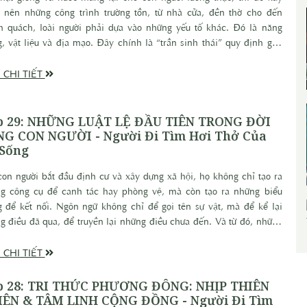
 nên những công trình trường tồn, từ nhà cửa, đền thờ cho đến
h quách, loài người phải dựa vào những yếu tố khác. Đó là năng
g, vật liệu và địa mạo. Đây chính là “trần sinh thái” quy định giới
cho những giấc mơ quyền lực của các nền văn minh đã, đang và sẽ
ại.
 CHI TIẾT
p 29: NHỮNG LUẬT LỆ ĐẦU TIÊN TRONG ĐỜI
NG CON NGƯỜI - Người Đi Tìm Hơi Thở Của
 Sống
con người bắt đầu định cư và xây dựng xã hội, họ không chỉ tạo ra
g công cụ để canh tác hay phòng vệ, mà còn tạo ra những biểu
g để kết nối. Ngôn ngữ không chỉ để gọi tên sự vật, mà để kể lại
g điều đã qua, để truyền lại những điều chưa đến. Và từ đó, những
hống biểu tượng đầu tiên ra đời - không phải để trang trí, mà để tổ
 ký ức, để định hình niềm tin, để tạo nên bản sắc.
 CHI TIẾT
p 28: TRI THỨC PHƯƠNG ĐÔNG: NHỊP THIÊN
IÊN & TÂM LINH CỘNG ĐỒNG - Người Đi Tìm