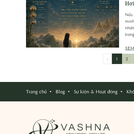
Hơi
Nếu 
minh
nhữn
tron
phươ
XEM
‹
1
2
Trang chủ
Blog
Sự kiện & Hoạt động
Khó