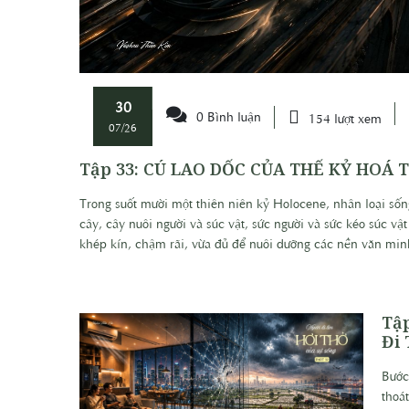
30
0 Bình luận
154 lượt xem
07/26
Tập 33: CÚ LAO DỐC CỦA THẾ KỶ HOÁ T
Trong suốt mười một thiên niên kỷ Holocene, nhân loại sốn
cây, cây nuôi người và súc vật, sức người và sức kéo súc vậ
khép kín, chậm rãi, vừa đủ để nuôi dưỡng các nền văn mi
Tậ
Đi 
Bước
thoá