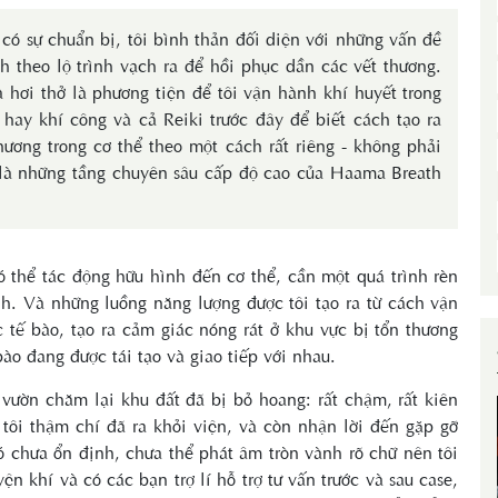
ã có sự chuẩn bị, tôi bình thản đối diện với những vấn đề
 theo lộ trình vạch ra để hồi phục dần các vết thương.
 hơi thở là phương tiện để tôi vận hành khí huyết trong
hay khí công và cả Reiki trước đây để biết cách tạo ra
ương trong cơ thể theo một cách rất riêng - không phải
 là những tầng chuyên sâu cấp độ cao của Haama Breath
 thể tác động hữu hình đến cơ thể, cần một quá trình rèn
h. Và những luồng năng lượng được tôi tạo ra từ cách vận
tế bào, tạo ra cảm giác nóng rát ở khu vực bị tổn thương
bào đang được tái tạo và giao tiếp với nhau.
 vườn chăm lại khu đất đã bị bỏ hoang: rất chậm, rất kiên
ôi thậm chí đã ra khỏi viện, và còn nhận lời đến gặp gỡ
ó chưa ổn định, chưa thể phát âm tròn vành rõ chữ nên tôi
n khí và có các bạn trợ lí hỗ trợ tư vấn trước và sau case,