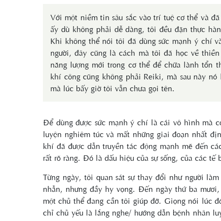
Với một niềm tin sâu sắc vào trí tuệ cơ thể và đ
ấy dù không phải dễ dàng, tôi đều đặn thực hành
Khi không thể nói tôi đã dùng sức mạnh ý chí và
người, đây cũng là cách mà tôi đã học về thiền 
năng lượng mới trong cơ thể để chữa lành tổn th
khí công cũng không phải Reiki, mà sau này nó
mà lúc bấy giờ tôi vẫn chưa gọi tên.
Để dùng được sức mạnh ý chí là cái vô hình mà có
luyện nghiêm túc và mất những giai đoạn nhất địn
khí đã được dẫn truyền tác động mạnh mẽ đến các 
rất rõ ràng. Đó là dấu hiệu của sự sống, của các tế 
Từng ngày, tôi quan sát sự thay đổi như người làm
nhẫn, nhưng đầy hy vọng. Đến ngày thứ ba mươi, t
một chủ thể đang cần tôi giúp đỡ. Giọng nói lúc đ
chỉ chủ yếu là lắng nghe/ hướng dẫn bệnh nhân luyệ