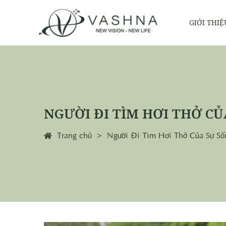
GIỚI THIỆ
NGƯỜI ĐI TÌM HƠI THỞ CỦ
Trang chủ
Người Đi Tìm Hơi Thở Của Sự Số