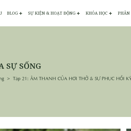
U
BLOG
SỰ KIỆN & HOẠT ĐỘNG
KHÓA HỌC
PHẢN 
A SỰ SỐNG
ng
Tập 21: ÂM THANH CỦA HƠI THỞ & SỰ PHỤC HỒI KỲ D