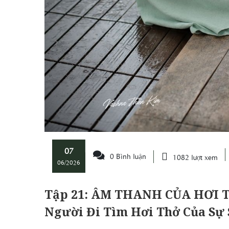
07
0 Bình luận
1082 lượt xem
06/2026
Tập 21: ÂM THANH CỦA HƠI T
Người Đi Tìm Hơi Thở Của Sự