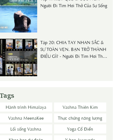
Người Đi Tìm Hơi Thở Của Sự Sống
Tập 20: CHIA TAY NHAN SẮC &
SỰ TOÀN VẸN. BẠN TRỞ THÀNH
ĐIỀU GÌ? - Người Đi Tìm Hơi Thở
Của Sự Sống
Tags
Hành trình Himalaya
Vashna Thiên Kim
Vashna MeenaKee
Thực chứng năng lượng
Lối sống Vashna
Yoga Cổ Điển
Khoa học dự đoán
Y học Ayurveda