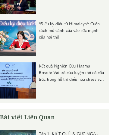
Và Nồng Độ Cortisol Huyết Thanh
Ở Người Trẻ"
'Điều kỳ diệu từ Himalaya': Cuốn
sách mở cánh cửa vào sức mạnh
của hơi thở
Kết quả Nghiên Cứu Haama
Breath: Vai trò của luyện thở có cấu
trúc trong hỗ trợ điều hòa stress và
sức khỏe dự phòng
Bài viết Liên Quan
Tập 1: KIỆT QUỆ & GỤC NGÃ -