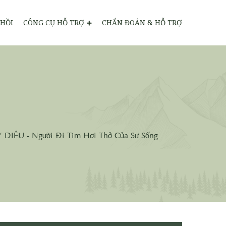
HỒI
CÔNG CỤ HỖ TRỢ
CHẨN ĐOÁN & HỖ TRỢ
IỆU - Người Đi Tìm Hơi Thở Của Sự Sống