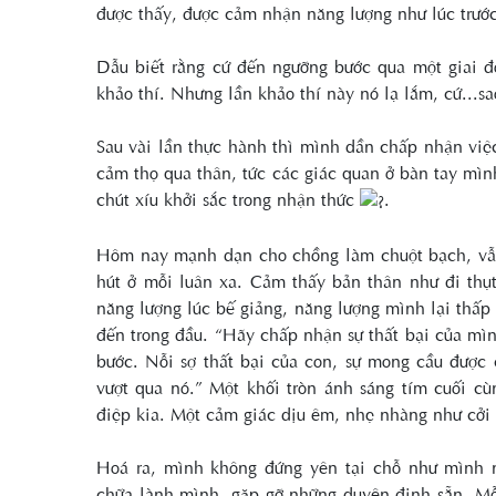
được thấy, được cảm nhận năng lượng như lúc trước 
Dẫu biết rằng cứ đến ngưỡng bước qua một giai đo
khảo thí. Nhưng lần khảo thí này nó lạ lắm, cứ...s
Sau vài lần thực hành thì mình dần chấp nhận việ
cảm thọ qua thân, tức các giác quan ở bàn tay mìn
chút xíu khởi sắc trong nhận thức
.
Hôm nay mạnh dạn cho chồng làm chuột bạch, vẫn l
hút ở mỗi luân xa. Cảm thấy bản thân như đi thụt
năng lượng lúc bế giảng, năng lượng mình lại thấp h
đến trong đầu. “Hãy chấp nhận sự thất bại của mình
bước. Nỗi sợ thất bại của con, sự mong cầu được
vượt qua nó.” Một khối tròn ánh sáng tím cuối cù
điệp kia. Một cảm giác dịu êm, nhẹ nhàng như cởi 
Hoá ra, mình không đứng yên tại chỗ như mình n
chữa lành mình, gặp gỡ những duyên định sẵn. Mỗi