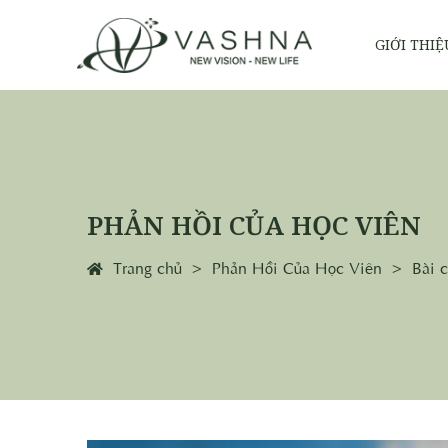
GIỚI THIỆ
PHẢN HỒI CỦA HỌC VIÊN
Trang chủ
Phản Hồi Của Học Viên
Bài 