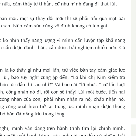
nữa, cảm thấy tự ti hẳn, cứ như mình đang đi thụt lùi.
ạn mới, một sự thay đổi mới thì sẽ phải trải qua một bài
ao sao. Nên cảm xúc cũng vô định không có tên gọi.
c ko nhìn thấy năng lượng vì mình cần luyện tập khả năng
h cần được đánh thức, cần được trải nghiệm nhiều hơn. Có
à ko thấy gì như mọi lần, trừ việc bàn tay cảm giác lực
 lùi, bao suy nghĩ cũng ập đến. “Lỡ khi chị Kim kiểm tra
ơn lúc đầu thì sao nhỉ?” Và bao cái “lỡ như...” cứ lần lượt
, công nhận nó đi, rồi con sẽ thấy! Lùi một bước, tiến hai
 công nhận của con, phải nhìn nhận ra nó, chấp nhận nó,
ng cũng xuất hiện trở lại trong lúc mình nhận được thông
bỏ hòn đá nặng trĩu trong lòng.
ghĩ, mình vẫn đang trên hành trình tìm lại chính mình,
 người mỗi hành trình, các anh chị em đều có những trải