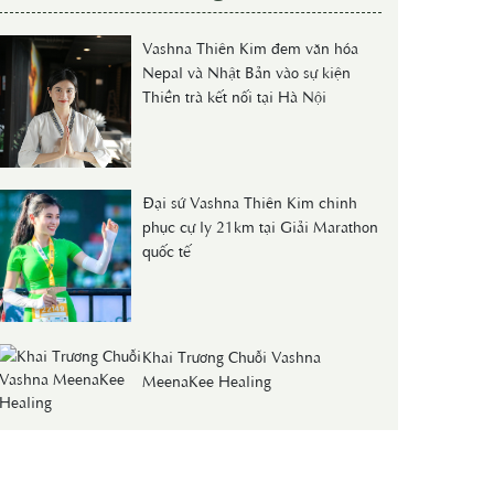
Vashna Thiên Kim đem văn hóa
Nepal và Nhật Bản vào sự kiện
Thiền trà kết nối tại Hà Nội
Đại sứ Vashna Thiên Kim chinh
phục cự ly 21km tại Giải Marathon
quốc tế
Khai Trương Chuỗi Vashna
MeenaKee Healing