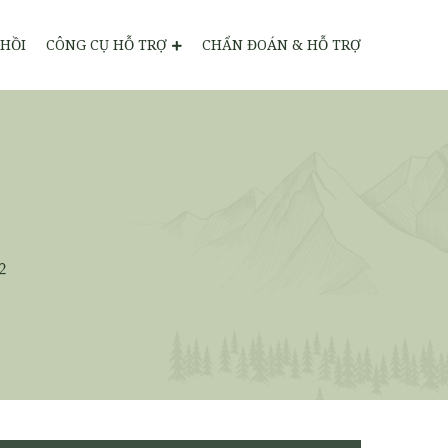
HỒI
CÔNG CỤ HỖ TRỢ
CHẨN ĐOÁN & HỖ TRỢ
2