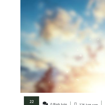
22
0 Bình luận
326 lượt xem