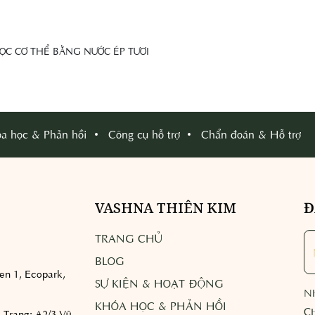
ỌC CƠ THỂ BẰNG NƯỚC ÉP TƯƠI
a học & Phản hồi
Công cụ hỗ trợ
Chẩn đoán & Hỗ trợ
VASHNA THIÊN KIM
Đ
TRANG CHỦ
BLOG
n 1, Ecopark,
SỰ KIỆN & HOẠT ĐỘNG
N
KHÓA HỌC & PHẢN HỒI
C
 Trang:
A2/3 Vũ