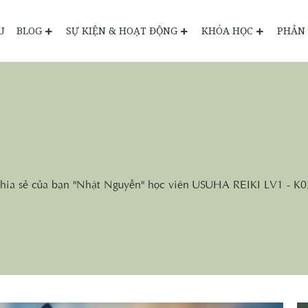
U
BLOG
SỰ KIỆN & HOẠT ĐỘNG
KHÓA HỌC
PHẢN 
chia sẻ của bạn "Nhật Nguyễn" học viên USUHA REIKI LV1 - K0