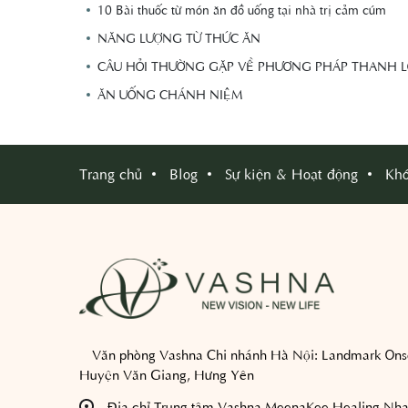
10 Bài thuốc từ món ăn đồ uống tại nhà trị cảm cúm
NĂNG LƯỢNG TỪ THỨC ĂN
CÂU HỎI THƯỜNG GẶP VỀ PHƯƠNG PHÁP THANH L
ĂN UỐNG CHÁNH NIỆM
Trang chủ
Blog
Sự kiện & Hoạt động
Khó
Văn phòng Vashna Chi nhánh Hà Nội:
Landmark Onse
Huyện Văn Giang, Hưng Yên
Địa chỉ Trung tâm Vashna MeenaKee Healing Nha