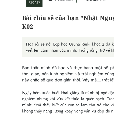
12/2023
Bài chia sẻ của bạn "Nhật Ngu
K02
Hoa rồi sẽ nở. Lớp học Usuha Reiki khoá 2 đã k
viết lên cảm nhận của mình. Trống rỗng, trở về k
Bản thân mình đã học và thực hành một số p
thời gian, nên kinh nghiệm và trải nghiệm cũng
này chắc sẽ qua đơn giản thôi. Vậy mà.... trật l
Ngày hôm trước buổi khai giảng là mình bị ngộ độc,
nghiệm nhưng khi vừa kết thúc là quên sạch. Tro
mình: “cái thấy biết của con sẽ làm cản trở cho v
không thấy năng lượng xoay vòng vần vũ đẹp đẽ nh