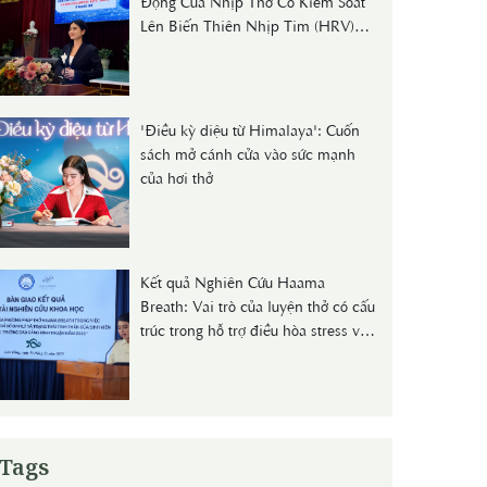
Động Của Nhịp Thở Có Kiểm Soát
Lên Biến Thiên Nhịp Tim (HRV)
Và Nồng Độ Cortisol Huyết Thanh
Ở Người Trẻ"
'Điều kỳ diệu từ Himalaya': Cuốn
sách mở cánh cửa vào sức mạnh
của hơi thở
Kết quả Nghiên Cứu Haama
Breath: Vai trò của luyện thở có cấu
trúc trong hỗ trợ điều hòa stress và
sức khỏe dự phòng
Tags