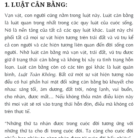
1. LUẬT CÂN BẰNG:
Vạn vật, con người cũng nằm trong luật này. Luật cân bằng
là luật quan trọng nhất trong các quy luật của cuộc sống.
Nó là nền tảng của tất cả các quy luật khác. Luật này chi
phối tất cả mọi sự vật hiện tượng trên trái đất và vũ trụ kể
cả con người và các hiện tượng liên quan đến đời sống con
người. Nhờ luật cân bằng mà vạn vật, trái đất, vũ trụ được
giữ ở trạng thái cân bằng và không bị xảy ra tình trạng hỗn
loạn. Luật cân bằng còn có các tên gọi khác là luật quân
bình,
Luật Toàn Không
. Bất cứ một sự vật hiện tượng nào
đều có hai phần hai mặt đối xứng cân bằng bù khuyết cho
nhau: sáng tối, âm dương, đất trời, nóng lạnh, vui buồn,
cho nhận, được mất… Nếu không thỏa mãn điều kiện này
thì moi vật sẽ rơi vào trạng thái hỗn độn, điều mà không có
trên thực tế.
“Những thứ ta nhận được trong cuộc đời tương ứng với
những thứ ta cho đi trong cuộc đời. Ta càng cho cuộc đời
nhiều bao nhiêu ta càng nhận được từ cuộc đời bấy nhiêu”.