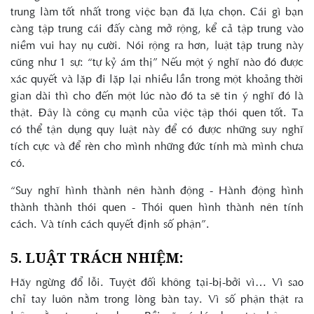
trung làm tốt nhất trong việc bạn đã lựa chọn. Cái gì bạn
càng tập trung cái đấy càng mở rộng, kể cả tập trung vào
niềm vui hay nụ cười. Nói rộng ra hơn, luật tập trung này
cũng như 1 sự: “tự kỷ ám thị” Nếu một ý nghĩ nào đó được
xác quyết và lặp đi lặp lại nhiều lần trong một khoảng thời
gian dài thì cho đến một lúc nào đó ta sẽ tin ý nghĩ đó là
thật. Đây là công cụ mạnh của việc tập thói quen tốt. Ta
có thể tận dụng quy luật này để có được những suy nghĩ
tích cực và để rèn cho mình những đức tính mà mình chưa
có.
“Suy nghĩ hình thành nên hành động - Hành động hình
thành thành thói quen - Thói quen hình thành nên tính
cách. Và tính cách quyết định số phận”.
5. LUẬT TRÁCH NHIỆM:
Hãy ngừng đổ lỗi. Tuyệt đối không tại-bị-bởi vì… Vì sao
chỉ tay luôn nằm trong lòng bàn tay. Vì số phận thật ra