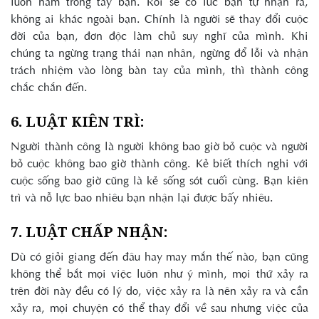
luôn nằm trong tay bạn. Rồi sẽ có lúc bạn tự nhận ra,
không ai khác ngoài bạn. Chính là người sẽ thay đổi cuộc
đời của bạn, đơn độc làm chủ suy nghĩ của mình. Khi
chúng ta ngừng trạng thái nạn nhân, ngừng đổ lỗi và nhận
trách nhiệm vào lòng bàn tay của mình, thì thành công
chắc chắn đến.
6. LUẬT KIÊN TRÌ:
Người thành công là người không bao giờ bỏ cuộc và người
bỏ cuộc không bao giờ thành công. Kẻ biết thích nghi với
cuộc sống bao giờ cũng là kẻ sống sót cuối cùng. Bạn kiên
trì và nỗ lực bao nhiêu bạn nhận lại được bấy nhiêu.
7. LUẬT CHẤP NHẬN:
Dù có giỏi giang đến đâu hay may mắn thế nào, bạn cũng
không thể bắt mọi việc luôn như ý mình, mọi thứ xảy ra
trên đời này đều có lý do, việc xảy ra là nên xảy ra và cần
xảy ra, mọi chuyện có thể thay đổi về sau nhưng việc của