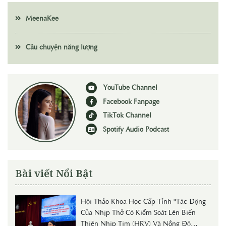
MeenaKee
Câu chuyện năng lượng
YouTube Channel
Facebook Fanpage
TikTok Channel
Spotify Audio Podcast
Bài viết Nổi Bật
Hội Thảo Khoa Học Cấp Tỉnh "Tác Động
Của Nhịp Thở Có Kiểm Soát Lên Biến
Thiên Nhịp Tim (HRV) Và Nồng Độ