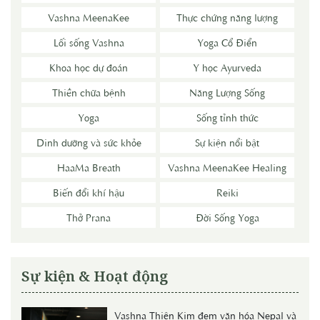
Vashna MeenaKee
Thực chứng năng lượng
Lối sống Vashna
Yoga Cổ Điển
Khoa học dự đoán
Y học Ayurveda
Thiền chữa bệnh
Năng Lượng Sống
Yoga
Sống tỉnh thức
Dinh dưỡng và sức khỏe
Sự kiện nổi bật
HaaMa Breath
Vashna MeenaKee Healing
Biến đổi khí hậu
Reiki
Thở Prana
Đời Sống Yoga
Sự kiện & Hoạt động
Vashna Thiên Kim đem văn hóa Nepal và