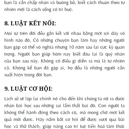
bạn là cần chấp nhận và buông bỏ, biết cách thuận theo tự
nhiên mới là cách sống có trí huệ.
8. LUẬT KẾT NỐI:
Mọi sự trên đời đều gắn kết với nhau bằng một sợi dây vô
hình nào đó. Có những chuyện bạn làm hay những người
bạn gặp có thể vô nghĩa nhưng 10 năm sau lại cực kỳ quan
trọng. Người bạn giúp hôm nay biết đâu lại là quý nhân
của bạn sau này. Không có điều gì diễn ra mà là tự nhiên
cả. Không kể bạn đã gặp ai, họ đều là những người cần
xuất hiện trong đời bạn.
9. LUẬT CƠ HỘI:
Lịch sử sẽ lặp lại chính nó cho đến khi chúng ta rút ra được
nhận bài học sau những sai lầm thất bại đó. Con người ta
không thể hành động theo cách cũ, mà mong chờ một kết
quả mới được. Hãy nắm bắt cơ hội để được vượt qua bài
học và thử thách, giúp nâng cao trí tuệ tiến hoá tâm thức