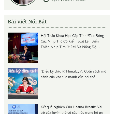
Bài viết Nổi Bật
Hội Thảo Khoa Học Cấp Tỉnh "Tác Động
Của Nhịp Thở Có Kiểm Soát Lên Biến
Thiên Nhịp Tim (HRV) Và Nồng Độ
Cortisol Huyết Thanh Ở Người Trẻ"
'Điều kỳ diệu từ Himalaya': Cuốn sách mở
cánh cửa vào sức mạnh của hơi thở
Kết quả Nghiên Cứu Haama Breath: Vai
trò của luyện thở có cấu trúc trong hỗ trợ