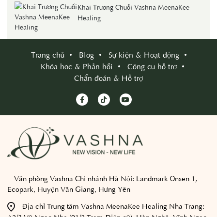
Khai Trương Chuỗi Vashna MeenaKee
Healing
Trang chủ
Blog
Sự kiện & Hoạt động
Khóa học & Phản hồi
Công cụ hỗ trợ
Chẩn đoán & Hỗ trợ
Văn phòng Vashna Chi nhánh Hà Nội:
Landmark Onsen 1,
Ecopark, Huyện Văn Giang, Hưng Yên
Địa chỉ Trung tâm Vashna MeenaKee Healing Nha Trang:
A2/3 Vũ Ngọc Nhạ (91/2 Trạm Điện cũ), Hòn Nghê, Vĩnh Ngọc,