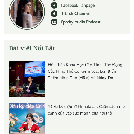
Facebook Fanpage
TikTok Channel
Spotify Audio Podcast
Bài viết Nổi Bật
Hội Thảo Khoa Học Cấp Tỉnh "Tác Động
Của Nhịp Thở Có Kiểm Soát Lên Biến
Thiên Nhịp Tim (HRV) Và Nồng Độ
Cortisol Huyết Thanh Ở Người Trẻ"
'Điều kỳ diệu từ Himalaya': Cuốn sách mở
cánh cửa vào sức mạnh của hơi thở