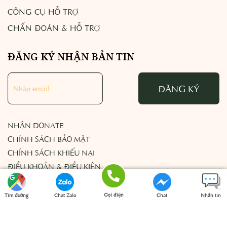
CÔNG CỤ HỖ TRỢ
CHẨN ĐOÁN & HỖ TRỢ
ĐĂNG KÝ NHẬN BẢN TIN
ĐĂNG KÝ
NHẬN DONATE
CHÍNH SÁCH BẢO MẬT
CHÍNH SÁCH KHIẾU NẠI
ĐIỀU KHOẢN & ĐIỀU KIỆN
Gọi điện
Tìm đường
Chat Zalo
Chat
Nhắn tin
© Copyright 2023 Vashna Thiên Kim, All rights reserved.
Facebook
SMS