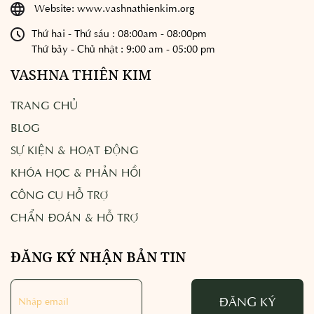
Website:
www.vashnathienkim.org
Thứ hai - Thứ sáu : 08:00am - 08:00pm
Thứ bảy - Chủ nhật : 9:00 am - 05:00 pm
VASHNA THIÊN KIM
TRANG CHỦ
BLOG
SỰ KIỆN & HOẠT ĐỘNG
KHÓA HỌC & PHẢN HỒI
CÔNG CỤ HỖ TRỢ
CHẨN ĐOÁN & HỖ TRỢ
ĐĂNG KÝ NHẬN BẢN TIN
ĐĂNG KÝ