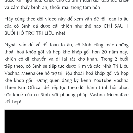
và cảm thấy bình an, thoải mái trong tâm hồn
Hãy cùng theo dõi video này để xem vấn đề rối loạn lo âu
của cô Sính đã được cải thiện như thế nào CHỈ SAU 1
BUỔI HỖ TRỢ TRỊ LIỆU nhé!
Ngoài vấn đề về rối loạn lo âu, cô Sính cũng mắc chứng
thoái hoá khớp gối và hẹp khe khớp gối hơn 20 năm nay,
khiến cô di chuyển và đi lại rất khó khăn. Trong 2 buổi
tiếp theo, cô Sính sẽ tiếp tục được Kim và các Nhà Trị Liệu
Vashna MeenaKee hỗ trợ trị liệu thoái hoá khớp gối và hẹp
khe khớp gối. Đừng quên đăng ký kênh YouTube Vashna
Thiên Kim Offical để tiếp tục theo dõi hành trình hồi phục
sức khoẻ của cô Sính với phương pháp Vashna MeenaKee
kết hợp!