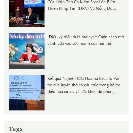
Của Nhịp Thở Có Kiểm Soát Lên Biến
Thiên Nhịp Tim (HRV) Và Nồng Độ
Cortisol Huyết Thanh Ở Người Trẻ"
'Điều kỳ diệu từ Himalaya': Cuốn sách mở
cánh cửa vào sức mạnh của hơi thở
Kết quả Nghiên Cứu Haama Breath: Vai
trò của luyện thở có cấu trúc trong hỗ trợ
điều hòa stress và sức khỏe dự phòng
Tags