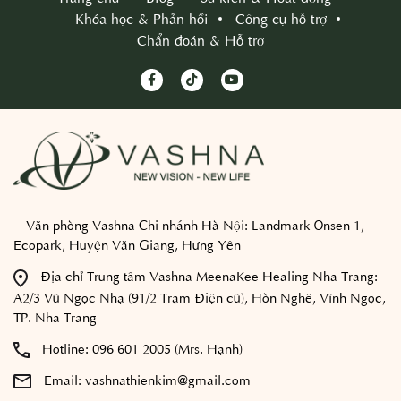
Khóa học & Phản hồi
Công cụ hỗ trợ
Chẩn đoán & Hỗ trợ
Văn phòng Vashna Chi nhánh Hà Nội:
Landmark Onsen 1,
Ecopark, Huyện Văn Giang, Hưng Yên
Địa chỉ Trung tâm Vashna MeenaKee Healing Nha Trang:
A2/3 Vũ Ngọc Nhạ (91/2 Trạm Điện cũ), Hòn Nghê, Vĩnh Ngọc,
TP. Nha Trang
Hotline:
096 601 2005 (Mrs. Hạnh)
Email:
vashnathienkim@gmail.com