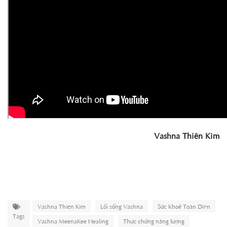
Vashna Thiên Kim
Vashna Thiên Kim
Lối sống Vashna
Sức Khoẻ Toàn Diện
Tags
Vashna MeenaKee Healing
Thực chứng năng lượng