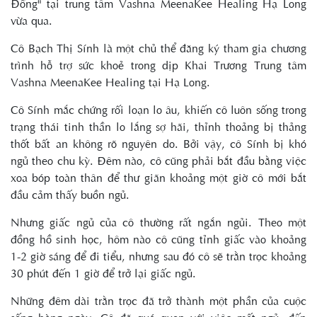
Đồng" tại trung tâm Vashna MeenaKee Healing Hạ Long
vừa qua.
Cô Bạch Thị Sính là một chủ thể đăng ký tham gia chương
trình hỗ trợ sức khoẻ trong dịp Khai Trương Trung tâm
Vashna MeenaKee Healing tại Hạ Long.
Cô Sính mắc chứng rối loạn lo âu, khiến cô luôn sống trong
trạng thái tinh thần lo lắng sợ hãi, thỉnh thoảng bị thảng
thốt bất an không rõ nguyên do. Bởi vậy, cô Sính bị khó
ngủ theo chu kỳ. Đêm nào, cô cũng phải bắt đầu bằng việc
xoa bóp toàn thân để thư giãn khoảng một giờ cô mới bắt
đầu cảm thấy buồn ngủ.
Nhưng giấc ngủ của cô thường rất ngắn ngủi. Theo một
đồng hồ sinh học, hôm nào cô cũng tỉnh giấc vào khoảng
1-2 giờ sáng để đi tiểu, nhưng sau đó cô sẽ trằn trọc khoảng
30 phút đến 1 giờ để trở lại giấc ngủ.
Những đêm dài trằn trọc đã trở thành một phần của cuộc