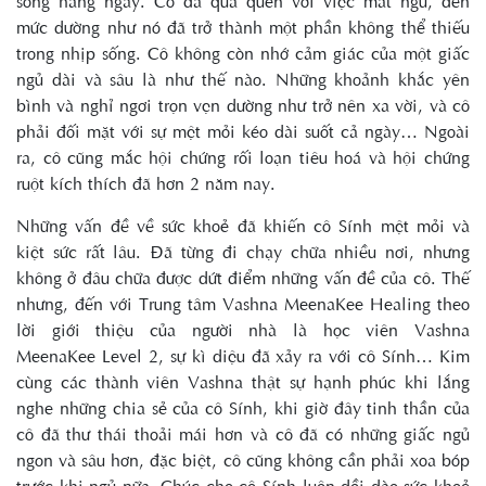
sống hàng ngày. Cô đã quá quen với việc mất ngủ, đến
mức dường như nó đã trở thành một phần không thể thiếu
trong nhịp sống. Cô không còn nhớ cảm giác của một giấc
ngủ dài và sâu là như thế nào. Những khoảnh khắc yên
bình và nghỉ ngơi trọn vẹn dường như trở nên xa vời, và cô
phải đối mặt với sự mệt mỏi kéo dài suốt cả ngày… Ngoài
ra, cô cũng mắc hội chứng rối loạn tiêu hoá và hội chứng
ruột kích thích đã hơn 2 năm nay.
Những vấn đề về sức khoẻ đã khiến cô Sính mệt mỏi và
kiệt sức rất lâu. Đã từng đi chạy chữa nhiều nơi, nhưng
không ở đâu chữa được dứt điểm những vấn đề của cô. Thế
nhưng, đến với Trung tâm Vashna MeenaKee Healing theo
lời giới thiệu của người nhà là học viên Vashna
MeenaKee Level 2, sự kì diệu đã xảy ra với cô Sính… Kim
cùng các thành viên Vashna thật sự hạnh phúc khi lắng
nghe những chia sẻ của cô Sính, khi giờ đây tinh thần của
cô đã thư thái thoải mái hơn và cô đã có những giấc ngủ
ngon và sâu hơn, đặc biệt, cô cũng không cần phải xoa bóp
trước khi ngủ nữa. Chúc cho cô Sính luôn dồi dào sức khoẻ