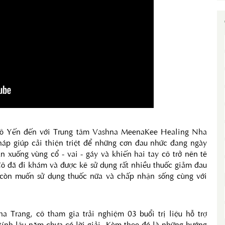
cô Yến đến với Trung tâm Vashna MeenaKee Healing Nha 
háp giúp cải thiện triệt để những cơn đau nhức đang ngày 
 xuống vùng cổ - vai - gáy và khiến hai tay cô trở nên tê 
Cô đã đi khám và được kê sử dụng rất nhiều thuốc giảm đau 
g còn muốn sử dụng thuốc nữa và chấp nhận sống cùng với 
rang, cô tham gia trải nghiệm 03 buổi trị liệu hỗ trợ 
tính lâu năm chưa có lời giải. Kèm theo đó là những hướng 