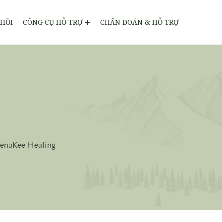
HỒI
CÔNG CỤ HỖ TRỢ
CHẨN ĐOÁN & HỖ TRỢ
enaKee Healing