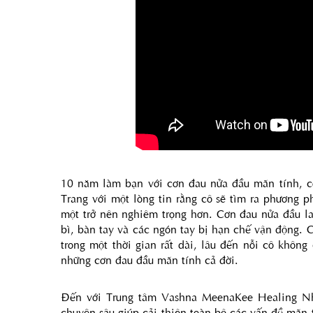
10 năm làm bạn với cơn đau nửa đầu mãn tính, 
Trang với một lòng tin rằng cô sẽ tìm ra phương p
một trở nên nghiêm trọng hơn. Cơn đau nửa đầu lan
bì, bàn tay và các ngón tay bị hạn chế vận động. 
trong một thời gian rất dài, lâu đến nỗi cô khôn
những cơn đau đầu mãn tính cả đời.
Đến với Trung tâm Vashna MeenaKee Healing Nha T
chuyên sâu giúp cải thiện toàn bộ các vấn đề mãn 