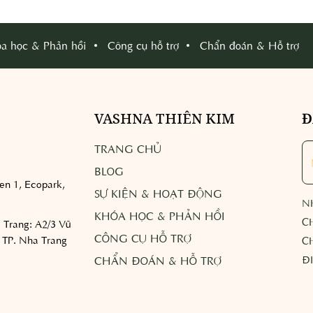
a học & Phản hồi
Công cụ hỗ trợ
Chẩn đoán & Hỗ trợ
VASHNA THIÊN KIM
Đ
TRANG CHỦ
BLOG
n 1, Ecopark,
SỰ KIỆN & HOẠT ĐỘNG
N
KHÓA HỌC & PHẢN HỒI
C
 Trang:
A2/3 Vũ
CÔNG CỤ HỖ TRỢ
 TP. Nha Trang
C
Đ
CHẨN ĐOÁN & HỖ TRỢ