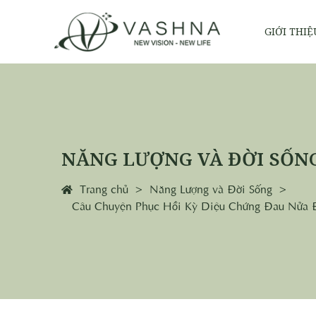
GIỚI THIỆ
NĂNG LƯỢNG VÀ ĐỜI SỐN
Trang chủ
Năng Lượng và Đời Sống
Câu Chuyện Phục Hồi Kỳ Diệu Chứng Đau Nửa 