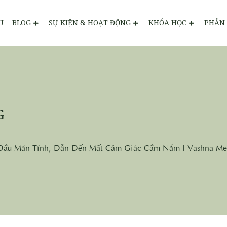
U
BLOG
SỰ KIỆN & HOẠT ĐỘNG
KHÓA HỌC
PHẢN 
G
Đầu Mãn Tính, Dẫn Đến Mất Cảm Giác Cầm Nắm | Vashna Me