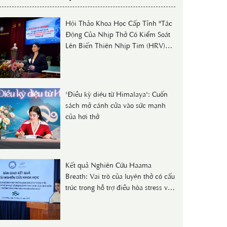
Hội Thảo Khoa Học Cấp Tỉnh "Tác
Động Của Nhịp Thở Có Kiểm Soát
Lên Biến Thiên Nhịp Tim (HRV)
Và Nồng Độ Cortisol Huyết Thanh
Ở Người Trẻ"
'Điều kỳ diệu từ Himalaya': Cuốn
sách mở cánh cửa vào sức mạnh
của hơi thở
Kết quả Nghiên Cứu Haama
Breath: Vai trò của luyện thở có cấu
trúc trong hỗ trợ điều hòa stress và
sức khỏe dự phòng