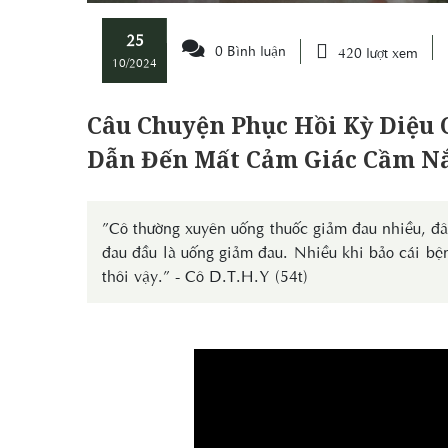
25
0 Bình luận
420 lượt xem
10/2024
Câu Chuyện Phục Hồi Kỳ Diệu
Dẫn Đến Mất Cảm Giác Cầm N
”Cô thường xuyên uống thuốc giảm đau nhiều, đâ
đau đầu là uống giảm đau. Nhiều khi bảo cái bệ
thôi vậy.” - Cô D.T.H.Y (54t)