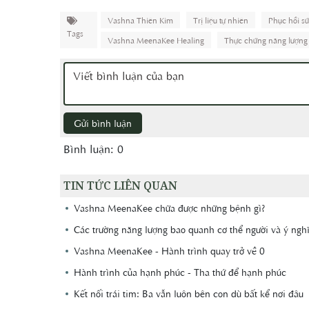
Vashna Thiên Kim
Trị liệu tự nhiên
Phục hồi s
Tags
Vashna MeenaKee Healing
Thực chứng năng lượng
Gửi bình luận
Bình luận: 0
TIN TỨC LIÊN QUAN
Vashna MeenaKee chữa được những bệnh gì?
Các trường năng lượng bao quanh cơ thể người và ý ngh
Vashna MeenaKee - Hành trình quay trở về 0
Hành trình của hạnh phúc - Tha thứ để hạnh phúc
Kết nối trái tim: Ba vẫn luôn bên con dù bất kể nơi đâu