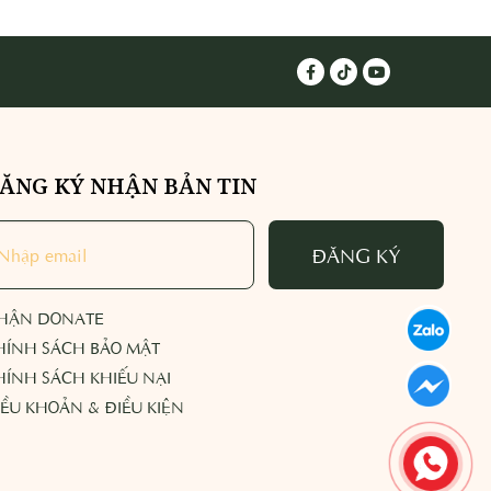
ĂNG KÝ NHẬN BẢN TIN
ĐĂNG KÝ
HẬN DONATE
HÍNH SÁCH BẢO MẬT
HÍNH SÁCH KHIẾU NẠI
IỀU KHOẢN & ĐIỀU KIỆN