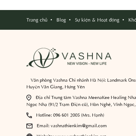
Trang chủ
Blog
Sự kiện & Hoạt động
Khó
Văn phòng Vashna Chi nhánh Hà Nội:
Landmark Onse
Huyện Văn Giang, Hưng Yên
Địa chỉ Trung tâm Vashna MeenaKee Healing Nha
Ngọc Nhạ (91/2 Trạm Điện cũ), Hòn Nghê, Vĩnh Ngọc,
Hotline:
096 601 2005 (Mrs. Hạnh)
Email:
vashnathienkim@gmail.com
Website:
www.vashnathienkim.org