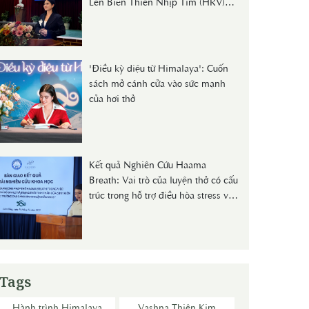
Lên Biến Thiên Nhịp Tim (HRV)
Và Nồng Độ Cortisol Huyết Thanh
Ở Người Trẻ"
'Điều kỳ diệu từ Himalaya': Cuốn
sách mở cánh cửa vào sức mạnh
của hơi thở
Kết quả Nghiên Cứu Haama
Breath: Vai trò của luyện thở có cấu
trúc trong hỗ trợ điều hòa stress và
sức khỏe dự phòng
Tags
Hành trình Himalaya
Vashna Thiên Kim