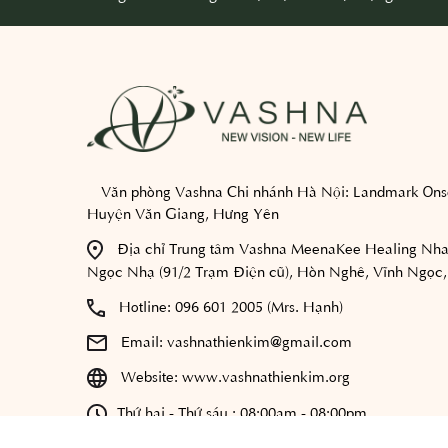
Văn phòng Vashna Chi nhánh Hà Nội:
Landmark Onse
Huyện Văn Giang, Hưng Yên
Địa chỉ Trung tâm Vashna MeenaKee Healing Nha
Ngọc Nhạ (91/2 Trạm Điện cũ), Hòn Nghê, Vĩnh Ngọc,
Hotline:
096 601 2005 (Mrs. Hạnh)
Email:
vashnathienkim@gmail.com
Website:
www.vashnathienkim.org
Thứ hai - Thứ sáu : 08:00am - 08:00pm
Thứ bảy - Chủ nhật : 9:00 am - 05:00 pm