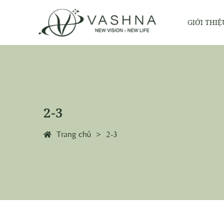
GIỚI THIỆ
2-3
Trang chủ
2-3