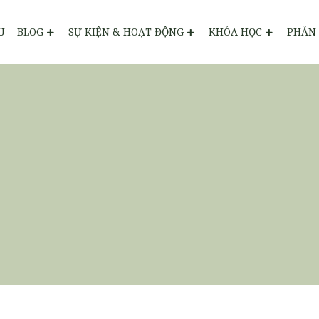
U
BLOG
SỰ KIỆN & HOẠT ĐỘNG
KHÓA HỌC
PHẢN 