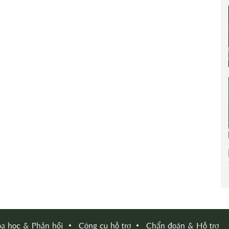
a học & Phản hồi
Công cụ hỗ trợ
Chẩn đoán & Hỗ trợ