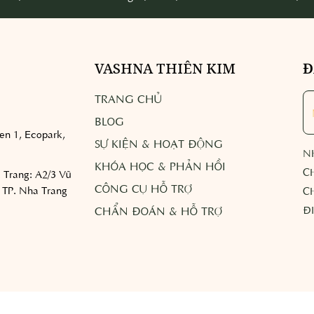
VASHNA THIÊN KIM
Đ
TRANG CHỦ
BLOG
n 1, Ecopark,
SỰ KIỆN & HOẠT ĐỘNG
N
KHÓA HỌC & PHẢN HỒI
C
 Trang:
A2/3 Vũ
CÔNG CỤ HỖ TRỢ
 TP. Nha Trang
C
Đ
CHẨN ĐOÁN & HỖ TRỢ