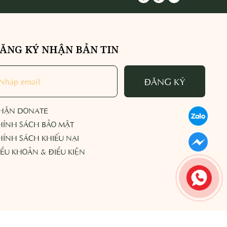
ĂNG KÝ NHẬN BẢN TIN
ĐĂNG KÝ
HẬN DONATE
HÍNH SÁCH BẢO MẬT
HÍNH SÁCH KHIẾU NẠI
IỀU KHOẢN & ĐIỀU KIỆN