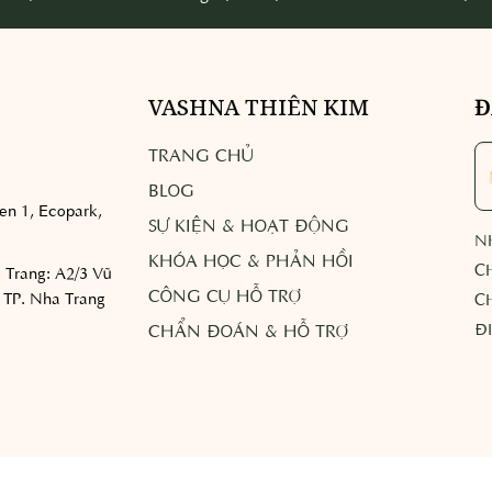
VASHNA THIÊN KIM
Đ
TRANG CHỦ
BLOG
n 1, Ecopark,
SỰ KIỆN & HOẠT ĐỘNG
N
KHÓA HỌC & PHẢN HỒI
C
 Trang:
A2/3 Vũ
CÔNG CỤ HỖ TRỢ
 TP. Nha Trang
C
Đ
CHẨN ĐOÁN & HỖ TRỢ