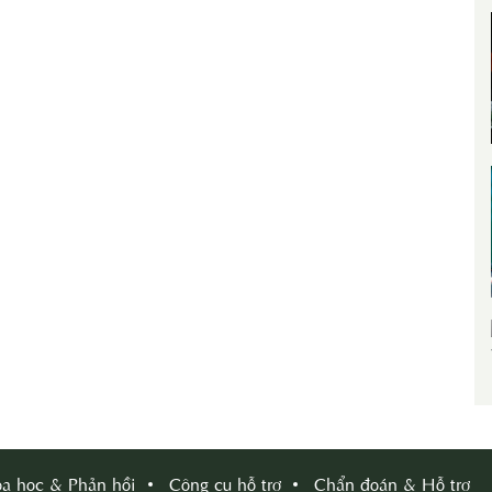
a học & Phản hồi
Công cụ hỗ trợ
Chẩn đoán & Hỗ trợ