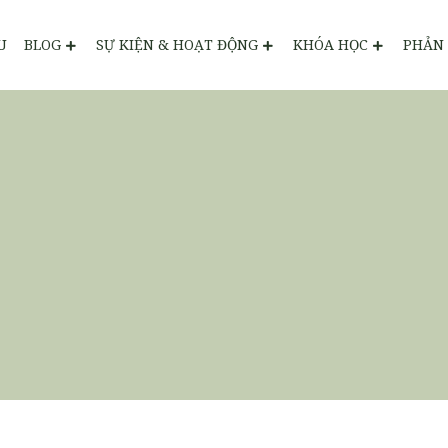
U
BLOG
SỰ KIỆN & HOẠT ĐỘNG
KHÓA HỌC
PHẢN 