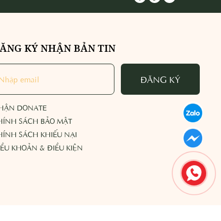
ĂNG KÝ NHẬN BẢN TIN
ĐĂNG KÝ
HẬN DONATE
HÍNH SÁCH BẢO MẬT
HÍNH SÁCH KHIẾU NẠI
IỀU KHOẢN & ĐIỀU KIỆN