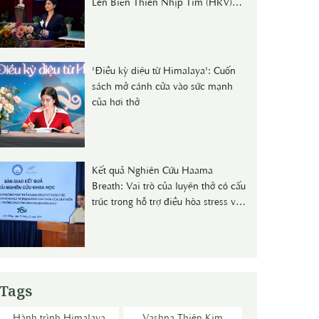
Lên Biến Thiên Nhịp Tim (HRV)
Và Nồng Độ Cortisol Huyết Thanh
Ở Người Trẻ"
'Điều kỳ diệu từ Himalaya': Cuốn
sách mở cánh cửa vào sức mạnh
của hơi thở
Kết quả Nghiên Cứu Haama
Breath: Vai trò của luyện thở có cấu
trúc trong hỗ trợ điều hòa stress và
sức khỏe dự phòng
Tags
Hành trình Himalaya
Vashna Thiên Kim