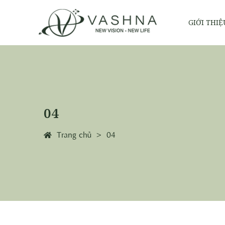
GIỚI THIỆ
04
Trang chủ
04