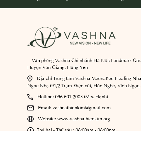
Văn phòng Vashna Chi nhánh Hà Nội:
Landmark Onse
Huyện Văn Giang, Hưng Yên
Địa chỉ Trung tâm Vashna MeenaKee Healing Nha
Ngọc Nhạ (91/2 Trạm Điện cũ), Hòn Nghê, Vĩnh Ngọc,
Hotline:
096 601 2005 (Mrs. Hạnh)
Email:
vashnathienkim@gmail.com
Website:
www.vashnathienkim.org
Thứ hai - Thứ sáu : 08:00am - 08:00pm
Thứ bảy - Chủ nhật : 9:00 am - 05:00 pm