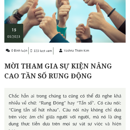
15
05/2023
0 Bình luận
Vashna Thiên Kim
323 lượt xem
MỜI THAM GIA SỰ KIỆN NÂNG
CAO TẦN SỐ RUNG ĐỘNG
Chắc hẳn ai trong chúng ta cũng có thể đã nghe khá
nhiều về chữ: “Rung Động” hay “Tần số”. Có câu nói:
“Cùng tần số hút nhau”. Câu nói này không chỉ dựa
trên việc ám chỉ giữa người với người, mà nó là ứng
dụng thực tiễn dựa trên mọi sự vật sự việc và hiện