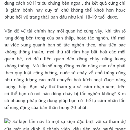
dụng cách xử lí triệu chứng bên ngoài, thì kết quả cũng chỉ
là giảm bệnh hay duy trì chứ không thể khoẻ hơn hoặc
phục hồi về trạng thái ban đầu như khi 18-19 tuổi được.
Vấn đề về tài chính hay mối quan hệ cũng vậy, khi tần số
rung động bên trong của bạn thấp, hoặc tắc nghẽn, thì mọi
sự việc xung quanh bạn sẽ tắc nghẽn theo, như tiền bạc
không thông thuận, mọi thứ rối rắm hay bất hoà các mối
quan hệ, nó đều liên quan đến dòng chảy năng lượng
không thông. Mà tần số rung động muốn nâng cao cần phải
theo quy luật cộng hưởng, nước sẽ chảy về chỗ trũng cũng
như năng lượng cao mới chuyển hoá kích hoạt được năng
lượng thấp. Bạn hãy thử tham gia và cảm nhận xem, trên
cơ thể bạn có nơi nào dòng chảy bị tắc nghẽn không? Kim
có phương pháp ứng dụng giúp bạn có thể tự cảm nhận tần
số rung động của bản thân trong 20 phút.
Sự kiện lần này là một sự kiện đặc biệt với sự tham dự
của một gia đình 6 thành viên, đầu tiên một người trong