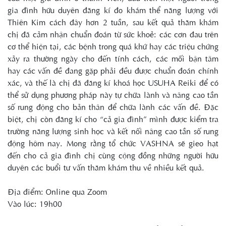
gia đình hữu duyên đăng kí đo khám thể năng lượng với
Thiên Kim cách đây hơn 2 tuần, sau kết quả thăm khám
chị đã cảm nhận chuẩn đoán từ sức khoẻ: các cơn đau trên
cơ thể hiện tại, các bệnh trong quá khứ hay các triệu chứng
xảy ra thường ngày cho đến tính cách, các mối bận tâm
hay các vấn đề đang gặp phải đều được chuẩn đoán chính
xác, và thế là chị đã đăng kí khoá học USUHA Reiki để có
thể sử dụng phương pháp này tự chữa lành và nâng cao tần
số rung động cho bản thân để chữa lành các vấn đề. Đặc
biệt, chị còn đăng kí cho “cả gia đình” mình được kiểm tra
trường năng lượng sinh học và kết nối nâng cao tần số rung
động hôm nay. Mong rằng tổ chức VASHNA sẽ gieo hạt
đến cho cả gia đình chị cùng cộng đồng những người hữu
duyên các buổi tư vấn thăm khám thu về nhiều kết quả.
Địa điểm: Online qua Zoom
Vào lúc: 19h00