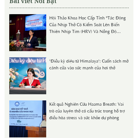
Bài viết Nổi Bật
Hội Thảo Khoa Học Cấp Tỉnh "Tác Động
Của Nhịp Thở Có Kiểm Soát Lên Biến
Thiên Nhịp Tim (HRV) Và Nồng Độ
Cortisol Huyết Thanh Ở Người Trẻ"
'Điều kỳ diệu từ Himalaya': Cuốn sách mở
cánh cửa vào sức mạnh của hơi thở
Kết quả Nghiên Cứu Haama Breath: Vai
trò của luyện thở có cấu trúc trong hỗ trợ
điều hòa stress và sức khỏe dự phòng