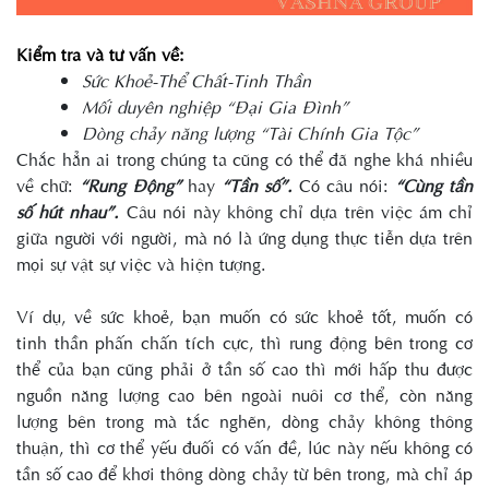
Kiểm tra và tư vấn về:
Sức Khoẻ-Thể Chất-Tinh Thần
Mối duyên nghiệp “Đại Gia Đình”
Dòng chảy năng lượng “Tài Chính Gia Tộc”
Chắc hẳn ai trong chúng ta cũng có thể đã nghe khá nhiều
về chữ:
“Rung Động”
hay
“Tần số”.
Có câu nói:
“Cùng tần
số hút nhau”.
Câu nói này không chỉ dựa trên việc ám chỉ
giữa người với người, mà nó là ứng dụng thực tiễn dựa trên
mọi sự vật sự việc và hiện tượng.
Ví dụ, về sức khoẻ, bạn muốn có sức khoẻ tốt, muốn có
tinh thần phấn chấn tích cực, thì rung động bên trong cơ
thể của bạn cũng phải ở tần số cao thì mới hấp thu được
nguồn năng lượng cao bên ngoài nuôi cơ thể, còn năng
lượng bên trong mà tắc nghẽn, dòng chảy không thông
thuận, thì cơ thể yếu đuối có vấn đề, lúc này nếu không có
tần số cao để khơi thông dòng chảy từ bên trong, mà chỉ áp