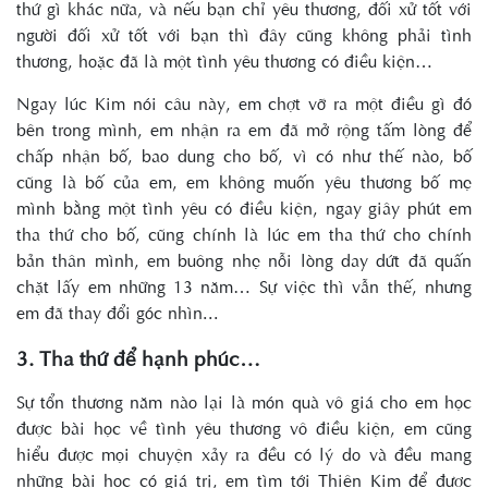
thứ gì khác nữa, và nếu bạn chỉ yêu thương, đối xử tốt với
người đối xử tốt với bạn thì đây cũng không phải tình
thương, hoặc đã là một tình yêu thương có điều kiện…
Ngay lúc Kim nói câu này, em chợt vỡ ra một điều gì đó
bên trong mình, em nhận ra em đã mở rộng tấm lòng để
chấp nhận bố, bao dung cho bố, vì có như thế nào, bố
cũng là bố của em, em không muốn yêu thương bố mẹ
mình bằng một tình yêu có điều kiện, ngay giây phút em
tha thứ cho bố, cũng chính là lúc em tha thứ cho chính
bản thân mình, em buông nhẹ nỗi lòng day dứt đã quấn
chặt lấy em những 13 năm… Sự việc thì vẫn thế, nhưng
em đã thay đổi góc nhìn...
3. Tha thứ để hạnh phúc…
Sự tổn thương năm nào lại là món quà vô giá cho em học
được bài học về tình yêu thương vô điều kiện, em cũng
hiểu được mọi chuyện xảy ra đều có lý do và đều mang
những bài học có giá trị, em tìm tới Thiên Kim để được