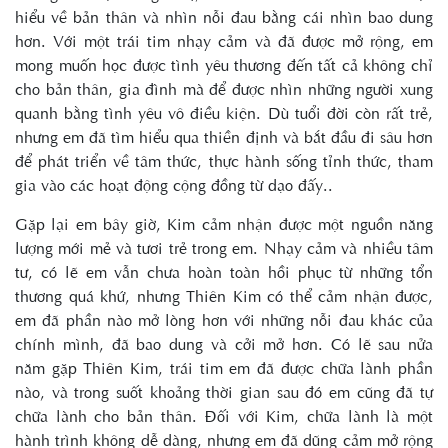
hiểu về bản thân và nhìn nỗi đau bằng cái nhìn bao dung
hơn. Với một trái tim nhạy cảm và đã được mở rộng, em
mong muốn học được tình yêu thương đến tất cả không chỉ
cho bản thân, gia đình mà để được nhìn những người xung
quanh bằng tình yêu vô điều kiện. Dù tuổi đời còn rất trẻ,
nhưng em đã tìm hiểu qua thiền định và bắt đầu đi sâu hơn
để phát triển về tâm thức, thực hành sống tỉnh thức, tham
gia vào các hoạt động cộng đồng từ dạo đấy..
Gặp lại em bây giờ, Kim cảm nhận được một nguồn năng
lượng mới mẻ và tươi trẻ trong em. Nhạy cảm và nhiều tâm
tư, có lẽ em vẫn chưa hoàn toàn hồi phục từ những tổn
thương quá khứ, nhưng Thiên Kim có thể cảm nhận được,
em đã phần nào mở lòng hơn với những nỗi đau khác của
chính mình, đã bao dung và cởi mở hơn. Có lẽ sau nửa
năm gặp Thiên Kim, trái tim em đã được chữa lành phần
nào, và trong suốt khoảng thời gian sau đó em cũng đã tự
chữa lành cho bản thân. Đối với Kim, chữa lành là một
hành trình không dễ dàng, nhưng em đã dũng cảm mở rộng