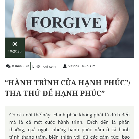
06
10/2023
0 Bình luận
Vashna Thiên Kim
404 lượt xem
“HÀNH TRÌNH CỦA HẠNH PHÚC”/
THA THỨ ĐỂ HẠNH PHÚC”
Có câu nói thế này: Hạnh phúc không phải là đích đến
mà là cả một cuộc hành trình. Đích đến là phần
thưởng, quả ngọt…nhưng hạnh phúc nằm ở cả hành
trình thăng trầm, biến thiên với đủ các cảm xúc: bao