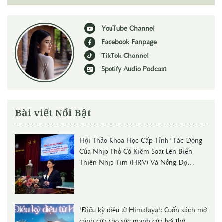
YouTube Channel
Facebook Fanpage
TikTok Channel
Spotify Audio Podcast
Bài viết Nổi Bật
Hội Thảo Khoa Học Cấp Tỉnh "Tác Động
Của Nhịp Thở Có Kiểm Soát Lên Biến
Thiên Nhịp Tim (HRV) Và Nồng Độ
Cortisol Huyết Thanh Ở Người Trẻ"
'Điều kỳ diệu từ Himalaya': Cuốn sách mở
cánh cửa vào sức mạnh của hơi thở