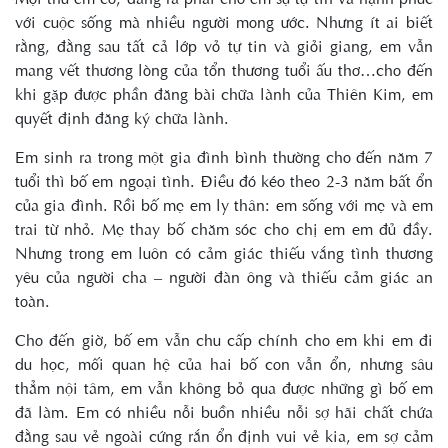
với cuộc sống mà nhiều người mong ước. Nhưng ít ai biết
rằng, đằng sau tất cả lớp vỏ tự tin và giỏi giang, em vẫn
mang vết thương lòng của tổn thương tuổi ấu thơ…cho đến
khi gặp được phần đăng bài chữa lành của Thiên Kim, em
quyết định đăng ký chữa lành.
Em sinh ra trong một gia đình bình thường cho đến năm 7
tuổi thì bố em ngoại tình. Điều đó kéo theo 2-3 năm bất ổn
của gia đình. Rồi bố mẹ em ly thân: em sống với mẹ và em
trai từ nhỏ. Mẹ thay bố chăm sóc cho chị em em đủ đầy.
Nhưng trong em luôn có cảm giác thiếu vắng tình thương
yêu của người cha – người đàn ông và thiếu cảm giác an
toàn.
Cho đến giờ, bố em vẫn chu cấp chính cho em khi em đi
du học, mối quan hệ của hai bố con vẫn ổn, nhưng sâu
thẳm nội tâm, em vẫn không bỏ qua được những gì bố em
đã làm. Em có nhiều nỗi buồn nhiều nỗi sợ hãi chất chứa
đằng sau vẻ ngoài cứng rắn ổn định vui vẻ kia, em sợ cảm