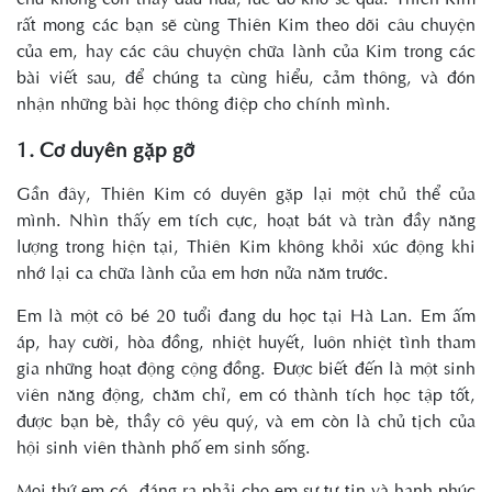
rất mong các bạn sẽ cùng Thiên Kim theo dõi câu chuyện
của em, hay các câu chuyện chữa lành của Kim trong các
bài viết sau, để chúng ta cùng hiểu, cảm thông, và đón
nhận những bài học thông điệp cho chính mình.
1. Cơ duyên gặp gỡ
Gần đây, Thiên Kim có duyên gặp lại một chủ thể của
mình. Nhìn thấy em tích cực, hoạt bát và tràn đầy năng
lượng trong hiện tại, Thiên Kim không khỏi xúc động khi
nhớ lại ca chữa lành của em hơn nửa năm trước.
Em là một cô bé 20 tuổi đang du học tại Hà Lan. Em ấm
áp, hay cười, hòa đồng, nhiệt huyết, luôn nhiệt tình tham
gia những hoạt động cộng đồng. Được biết đến là một sinh
viên năng động, chăm chỉ, em có thành tích học tập tốt,
được bạn bè, thầy cô yêu quý, và em còn là chủ tịch của
hội sinh viên thành phố em sinh sống.
Mọi thứ em có, đáng ra phải cho em sự tự tin và hạnh phúc