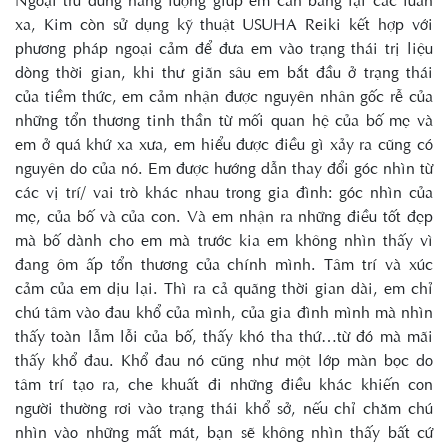
xa, Kim còn sử dụng kỹ thuật USUHA Reiki kết hợp với
phương pháp ngoại cảm để đưa em vào trạng thái trị liệu
dòng thời gian, khi thư giãn sâu em bắt đầu ở trạng thái
của tiềm thức, em cảm nhận được nguyên nhân gốc rễ của
những tổn thương tinh thần từ mối quan hệ của bố mẹ và
em ở quá khứ xa xưa, em hiểu được điều gì xảy ra cũng có
nguyên do của nó. Em được hướng dẫn thay đổi góc nhìn từ
các vị trí/ vai trò khác nhau trong gia đình: góc nhìn của
mẹ, của bố và của con. Và em nhận ra những điều tốt đẹp
mà bố dành cho em mà trước kia em không nhìn thấy vì
đang ôm ấp tổn thương của chính mình. Tâm trí và xúc
cảm của em dịu lại. Thì ra cả quãng thời gian dài, em chỉ
chú tâm vào đau khổ của mình, của gia đình mình mà nhìn
thấy toàn lẫm lỗi của bố, thấy khó tha thứ…từ đó mà mãi
thấy khổ đau. Khổ đau nó cũng như một lớp màn bọc do
tâm trí tạo ra, che khuất đi những điều khác khiến con
người thường rơi vào trạng thái khổ sở, nếu chỉ chăm chú
nhìn vào những mất mát, bạn sẽ không nhìn thấy bất cứ