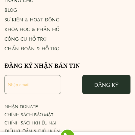
TRANG CHỦ
BLOG
SỰ KIỆN & HOẠT ĐỘNG
KHÓA HỌC & PHẢN HỒI
CÔNG CỤ HỖ TRỢ
CHẨN ĐOÁN & HỖ TRỢ
ĐĂNG KÝ NHẬN BẢN TIN
ĐĂNG KÝ
NHẬN DONATE
CHÍNH SÁCH BẢO MẬT
CHÍNH SÁCH KHIẾU NẠI
ĐIỀU KHOẢN & ĐIỀU KIỆN