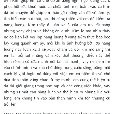
tiên Kim giúp em có chế độ ăn uống nghỉ ngơi đúng cách,
phục hồi sức khoẻ trước ca chữa lành một tuần, vào ca Kim
đã trò chuyện để giúp em tháo gỡ những vấn đề về tâm lý,
tìm hiểu các nút thắt, sau đó cùng thiền với em để kiểm tra
năng lượng, Kim thấy ở luân xa 3 của em tuy rất sáng
nhưng xoay chậm và không ổn định, Kim lờ mờ nhìn thấy
nó có liên kết với lớp năng lượng ở vùng tiềm thức bao bọc
lấy xung quanh em ấy, mỗi khi bị ảnh hưởng bởi lớp năng
lượng này luân xa 3 sẽ xoay chậm và đôi khi mờ sáng thì
em lại trồi sụt những cảm xúc thất thường, điều này thể
hiện rõ em có sức mạnh nội tại rất mạnh, vậy nên em tin
vào chính mình và khá chủ động trong cuộc sống, bằng một
cách lý giải logic nó đúng với việc em có niềm tin về chỗ
dựa tinh thần vững chắc từ mẹ mình, em cũng thể hiện sự
đa tài giỏi giang trong học tập và các công việc khác, vậy
nhưng sự mất cân bằng luân xa thể hiện rõ những lúc yếu
lòng, em không tin vào bản thân mình khi tổn thương cũ
trồi lên.
Ngoại trừ dùng năng lượng giúp em cân bằng lại các luân