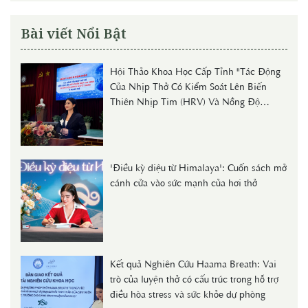
Bài viết Nổi Bật
Hội Thảo Khoa Học Cấp Tỉnh "Tác Động
Của Nhịp Thở Có Kiểm Soát Lên Biến
Thiên Nhịp Tim (HRV) Và Nồng Độ
Cortisol Huyết Thanh Ở Người Trẻ"
'Điều kỳ diệu từ Himalaya': Cuốn sách mở
cánh cửa vào sức mạnh của hơi thở
Kết quả Nghiên Cứu Haama Breath: Vai
trò của luyện thở có cấu trúc trong hỗ trợ
điều hòa stress và sức khỏe dự phòng