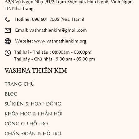
A2/3 Vũ Ngọc Nhạ (91/2 Trạm Điện cũ), Hòn Nghê, Vĩnh Ngọc,
TP. Nha Trang
Hotline:
096 601 2005 (Mrs. Hạnh)
Email:
vashnathienkim@gmail.com
Website:
www.vashnathienkim.org
Thứ hai - Thứ sáu : 08:00am - 08:00pm
Thứ bảy - Chủ nhật : 9:00 am - 05:00 pm
VASHNA THIÊN KIM
TRANG CHỦ
BLOG
SỰ KIỆN & HOẠT ĐỘNG
KHÓA HỌC & PHẢN HỒI
CÔNG CỤ HỖ TRỢ
CHẨN ĐOÁN & HỖ TRỢ