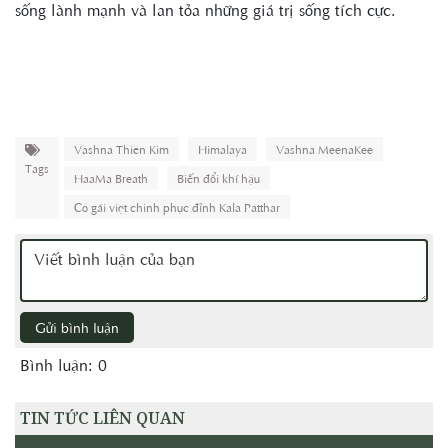
sống lành mạnh và lan tỏa những giá trị sống tích cực.
Vashna Thiên Kim
Himalaya
Vashna MeenaKee
Tags
HaaMa Breath
Biến đổi khí hậu
Cô gái việt chinh phục đỉnh Kala Patthar
Gửi bình luận
Bình luận: 0
TIN TỨC LIÊN QUAN