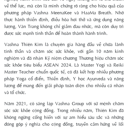
về thể lực, mà còn là minh chứng rõ ràng cho hiệu quả của
phương pháp Vashna MeenaKee và HaaMa Breath. Nhờ
thực hành thiền định, điều hòa hơi thở và ứng dụng năng
lượng, Vân Trang không chỉ giảm đau nhức, mà còn duy trì
được sức mạnh tinh thần để hoàn thành hành trình.
Vashna Thiên Kim là chuyên gia hàng đầu về chữa lành
tinh thần và chăm sóc sức khỏe, với gần 10 năm kinh
nghiệm và đã nhận Kỷ niệm chương Thương hiệu chăm sóc
sức khỏe tiêu biểu ASEAN 2024. Là Master Yogi và Reiki
Master Teacher chuẩn quốc tế, cô đã kết hợp nhiều phương
pháp Yoga cổ điển, Thiền định, Y học Ayurveda và năng
lượng để mang đến giải pháp toàn diện cho nhiều cá nhân
và tổ chức.
Năm 2021, cô sáng lập Vashna Group với sứ mệnh chăm
sóc sức khỏe cộng đồng. Trong nhiều năm, Thiên Kim đã
không ngừng cống hiến với sự am hiểu sâu sắc và những
đóng góp ý nghĩa cho cộng đồng, truyền cảm hứng về lối