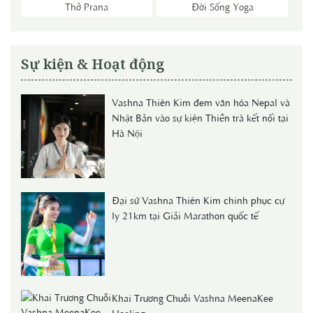
Thở Prana
Đời Sống Yoga
Sự kiện & Hoạt động
Vashna Thiên Kim đem văn hóa Nepal và
Nhật Bản vào sự kiện Thiền trà kết nối tại
Hà Nội
Đại sứ Vashna Thiên Kim chinh phục cự
ly 21km tại Giải Marathon quốc tế
Khai Trương Chuỗi Vashna MeenaKee