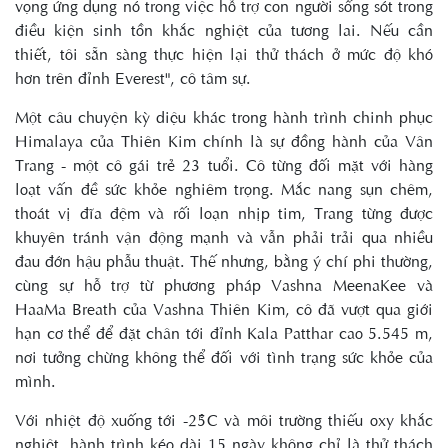
vọng ứng dụng nó trong việc hỗ trợ con người sống sót trong
điều kiện sinh tồn khắc nghiệt của tương lai. Nếu cần
thiết, tôi sẵn sàng thực hiện lại thử thách ở mức độ khó
hơn trên đỉnh Everest", cô tâm sự.
Một câu chuyện kỳ diệu khác trong hành trình chinh phục
Himalaya của Thiên Kim chính là sự đồng hành của Vân
Trang - một cô gái trẻ 23 tuổi. Cô từng đối mặt với hàng
loạt vấn đề sức khỏe nghiêm trọng. Mắc nang sụn chêm,
thoát vị đĩa đệm và rối loạn nhịp tim, Trang từng được
khuyên tránh vận động mạnh và vẫn phải trải qua nhiều
đau đớn hậu phẫu thuật. Thế nhưng, bằng ý chí phi thường,
cùng sự hỗ trợ từ phương pháp Vashna MeenaKee và
HaaMa Breath của Vashna Thiên Kim, cô đã vượt qua giới
hạn cơ thể để đặt chân tới đỉnh Kala Patthar cao 5.545 m,
nơi tưởng chừng không thể đối với tình trạng sức khỏe của
mình.
Với nhiệt độ xuống tới -25°C và môi trường thiếu oxy khắc
nghiệt, hành trình kéo dài 15 ngày không chỉ là thử thách