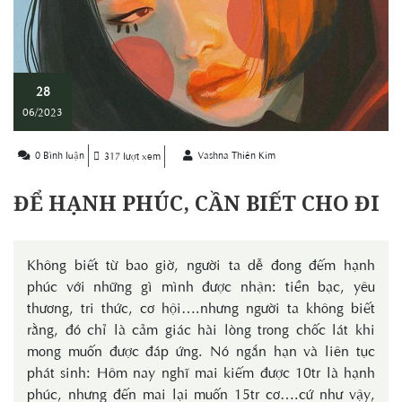
28
06/2023
0 Bình luận
Vashna Thiên Kim
317 lượt xem
ĐỂ HẠNH PHÚC, CẦN BIẾT CHO ĐI
Không biết từ bao giờ, người ta dễ đong đếm hạnh
phúc với những gì mình được nhận: tiền bạc, yêu
thương, tri thức, cơ hội….nhưng người ta không biết
rằng, đó chỉ là cảm giác hài lòng trong chốc lát khi
mong muốn được đáp ứng. Nó ngắn hạn và liên tục
phát sinh: Hôm nay nghĩ mai kiếm được 10tr là hạnh
phúc, nhưng đến mai lại muốn 15tr cơ….cứ như vậy,