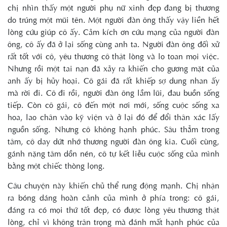
chị nhìn thấy một người phụ nữ xinh đẹp đang bị thương
do trúng một mũi tên. Một người đàn ông thấy vậy liền hết
lòng cứu giúp cô ấy. Cảm kích ơn cứu mạng của người đàn
ông, cô ấy đã ở lại sống cùng anh ta. Người đàn ông đối xử
rất tốt với cô, yêu thương cô thật lòng và lo toan mọi việc.
Nhưng rồi một tai nạn đã xảy ra khiến cho gương mặt của
anh ấy bị hủy hoại. Cô gái đã rất khiếp sợ dung nhan ấy
mà rời đi. Cô đi rồi, người đàn ông lầm lũi, đau buồn sống
tiếp. Còn cô gái, cô đến một nơi mới, sống cuộc sống xa
hoa, lao chân vào kỹ viện và ở lại đó để đổi thân xác lấy
nguồn sống. Nhưng cô không hạnh phúc. Sâu thẳm trong
tâm, cô day dứt nhớ thương người đàn ông kia. Cuối cùng,
gánh nặng tâm dồn nén, cô tự kết liễu cuộc sống của mình
bằng một chiếc thòng lọng.
Câu chuyện này khiến chủ thể rung động mạnh. Chị nhận
ra bóng dáng hoàn cảnh của mình ở phía trong: cô gái,
đáng ra có mọi thứ tốt đẹp, có được lòng yêu thương thật
lòng, chỉ vì không trân trọng mà đánh mất hạnh phúc của