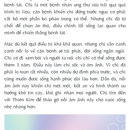
bệnh tật. Chị là một bệnh nhân ung thư vừa trải qua quá
trình trị liệu, căn bệnh khiến chị đứng trước nguy cơ phải
cắt bỏ một phần bộ phận trong cơ thể. Nhưng chị đã từ
chối để chọn ăn thô, điều chỉnh lối sống lạc quan cho
mình để chiến thắng bệnh tật.
Mặc dù kết quả điều trị khá khả quan, nhưng chị vẫn canh
cánh nỗi lo về căn bệnh sẽ tái phát, đời sống ngắn ngủi.
Chị có đi xem bói và người ta nói chị chỉ có thể sống được
thêm 3 năm. Điều này làm chị sốc và ám ảnh. Vì chị đã
phải lo toan rất nhiều, còn nhiều dự định phía trước, và chị
cũng muốn được sống hạnh phúc dài lâu hơn. Dần dà, nỗi
ám ảnh này khiến chị mệt mỏi, bất an và hình thành xu
hướng khó tin cậy, khó ghi nhận mọi người. Chị tìm đến
với Thiên Kim để tháo gỡ nỗi ám ảnh này cho cuộc sống
nhẹ nhàng hơn.