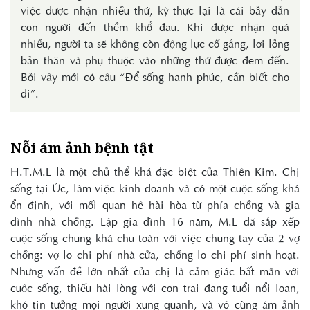
việc được nhận nhiều thứ, kỳ thực lại là cái bẫy dẫn
con người đến thềm khổ đau. Khi được nhận quá
nhiều, người ta sẽ không còn động lực cố gắng, lơi lỏng
bản thân và phụ thuộc vào những thứ được đem đến.
Bởi vậy mới có câu “Để sống hạnh phúc, cần biết cho
đi”.
Nỗi ám ảnh bệnh tật
H.T.M.L là một chủ thể khá đặc biệt của Thiên Kim. Chị
sống tại Úc, làm việc kinh doanh và có một cuộc sống khá
ổn định, với mối quan hệ hài hòa từ phía chồng và gia
đình nhà chồng. Lập gia đình 16 năm, M.L đã sắp xếp
cuộc sống chung khá chu toàn với việc chung tay của 2 vợ
chồng: vợ lo chi phí nhà cửa, chồng lo chi phí sinh hoạt.
Nhưng vấn đề lớn nhất của chị là cảm giác bất mãn với
cuộc sống, thiếu hài lòng với con trai đang tuổi nổi loạn,
khó tin tưởng mọi người xung quanh, và vô cùng ám ảnh