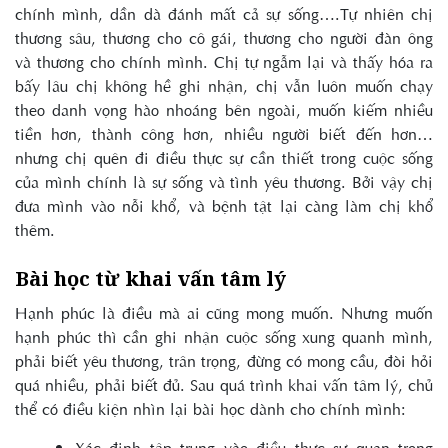
chính mình, dần dà đánh mất cả sự sống….Tự nhiên chị
thương sâu, thương cho cô gái, thương cho người đàn ông
và thương cho chính mình. Chị tự ngẫm lại và thấy hóa ra
bấy lâu chị không hề ghi nhận, chị vẫn luôn muốn chạy
theo danh vọng hào nhoáng bên ngoài, muốn kiếm nhiều
tiền hơn, thành công hơn, nhiều người biết đến hơn…
nhưng chị quên đi điều thực sự cần thiết trong cuộc sống
của mình chính là sự sống và tình yêu thương. Bởi vậy chị
đưa mình vào nỗi khổ, và bệnh tật lại càng làm chị khổ
thêm.
Bài học từ khai vấn tâm lý
Hạnh phúc là điều mà ai cũng mong muốn. Nhưng muốn
hạnh phúc thì cần ghi nhận cuộc sống xung quanh mình,
phải biết yêu thương, trân trọng, đừng có mong cầu, đòi hỏi
quá nhiều, phải biết đủ. Sau quá trình khai vấn tâm lý, chủ
thể có điều kiện nhìn lại bài học dành cho chính mình:
Xác định tập trung vào điều thực sự quan trọng