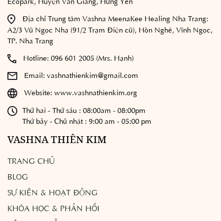
Ecopark, Huyện Văn Giang, Hưng Yên
Địa chỉ Trung tâm Vashna MeenaKee Healing Nha Trang:
A2/3 Vũ Ngọc Nhạ (91/2 Trạm Điện cũ), Hòn Nghê, Vĩnh Ngọc,
TP. Nha Trang
Hotline:
096 601 2005 (Mrs. Hạnh)
Email:
vashnathienkim@gmail.com
Website:
www.vashnathienkim.org
Thứ hai - Thứ sáu : 08:00am - 08:00pm
Thứ bảy - Chủ nhật : 9:00 am - 05:00 pm
VASHNA THIÊN KIM
TRANG CHỦ
BLOG
SỰ KIỆN & HOẠT ĐỘNG
KHÓA HỌC & PHẢN HỒI