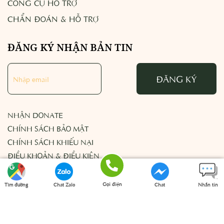
CÔNG CỤ HỖ TRỢ
CHẨN ĐOÁN & HỖ TRỢ
ĐĂNG KÝ NHẬN BẢN TIN
ĐĂNG KÝ
NHẬN DONATE
CHÍNH SÁCH BẢO MẬT
CHÍNH SÁCH KHIẾU NẠI
ĐIỀU KHOẢN & ĐIỀU KIỆN
Gọi điện
Tìm đường
Chat Zalo
Chat
Nhắn tin
© Copyright 2023 Vashna Thiên Kim, All rights reserved.
Facebook
SMS