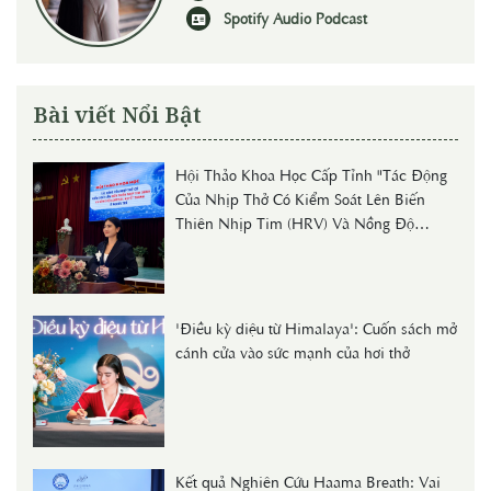
Spotify Audio Podcast
Bài viết Nổi Bật
Hội Thảo Khoa Học Cấp Tỉnh "Tác Động
Của Nhịp Thở Có Kiểm Soát Lên Biến
Thiên Nhịp Tim (HRV) Và Nồng Độ
Cortisol Huyết Thanh Ở Người Trẻ"
'Điều kỳ diệu từ Himalaya': Cuốn sách mở
cánh cửa vào sức mạnh của hơi thở
Kết quả Nghiên Cứu Haama Breath: Vai