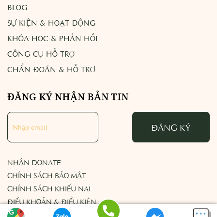
BLOG
SỰ KIỆN & HOẠT ĐỘNG
KHÓA HỌC & PHẢN HỒI
CÔNG CỤ HỖ TRỢ
CHẨN ĐOÁN & HỖ TRỢ
ĐĂNG KÝ NHẬN BẢN TIN
ĐĂNG KÝ
NHẬN DONATE
CHÍNH SÁCH BẢO MẬT
CHÍNH SÁCH KHIẾU NẠI
ĐIỀU KHOẢN & ĐIỀU KIỆN