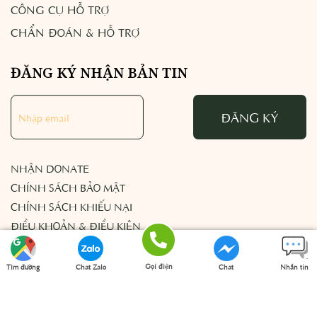
CÔNG CỤ HỖ TRỢ
CHẨN ĐOÁN & HỖ TRỢ
ĐĂNG KÝ NHẬN BẢN TIN
ĐĂNG KÝ
NHẬN DONATE
CHÍNH SÁCH BẢO MẬT
CHÍNH SÁCH KHIẾU NẠI
ĐIỀU KHOẢN & ĐIỀU KIỆN
Gọi điện
Tìm đường
Chat Zalo
Chat
Nhắn tin
© Copyright 2023 Vashna Thiên Kim, All rights reserved.
Facebook
SMS