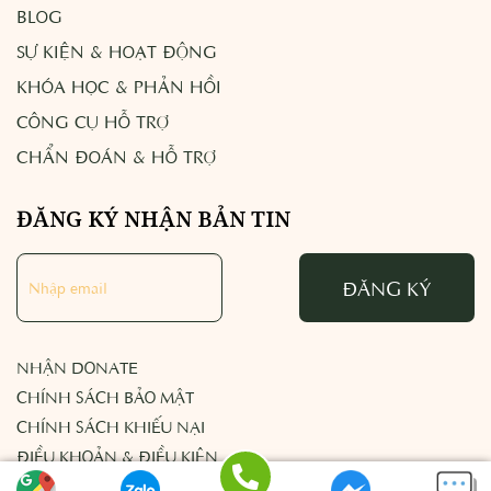
BLOG
SỰ KIỆN & HOẠT ĐỘNG
KHÓA HỌC & PHẢN HỒI
CÔNG CỤ HỖ TRỢ
CHẨN ĐOÁN & HỖ TRỢ
ĐĂNG KÝ NHẬN BẢN TIN
ĐĂNG KÝ
NHẬN DONATE
CHÍNH SÁCH BẢO MẬT
CHÍNH SÁCH KHIẾU NẠI
ĐIỀU KHOẢN & ĐIỀU KIỆN