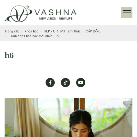
Trang chủ
Khóa học
NLP - Giải Mã Tâm Thức
CẤP ĐỘ 0
Hình ảnh khóa học mới nhất
h6
h6