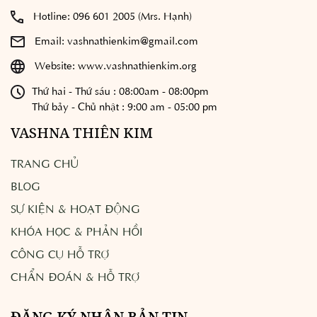
Hotline:
096 601 2005 (Mrs. Hạnh)
Email:
vashnathienkim@gmail.com
Website:
www.vashnathienkim.org
Thứ hai - Thứ sáu : 08:00am - 08:00pm
Thứ bảy - Chủ nhật : 9:00 am - 05:00 pm
VASHNA THIÊN KIM
TRANG CHỦ
BLOG
SỰ KIỆN & HOẠT ĐỘNG
KHÓA HỌC & PHẢN HỒI
CÔNG CỤ HỖ TRỢ
CHẨN ĐOÁN & HỖ TRỢ
ĐĂNG KÝ NHẬN BẢN TIN