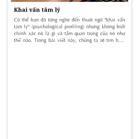
Khai vấn tâm lý
Có thể bạn đã từng nghe đến thuật ngữ "khai vấn
tâm lý" (psychological profiling) nhưng không biết
chính xác nó là gì và tầm quan trọng của nó như
thế nào. Trong bài viết này, chúng ta sẽ tìm hiểu
về khai vấn tâm lí và cách nó có thể hỗ trợ giải
quyết các vấn đề cá nhân. Chúng ta cũng sẽ khám
phá dịch vụ khai vấn tâm lí và cách sử dụng các
bài test/câu hỏi khai vấn để đạt được cái nhìn tổng
quan và toàn diện về bản thân. Hãy cùng tìm
hiểu!