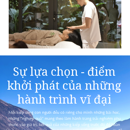
Sự lựa chọn - điểm
khởi phát của những
hành trình vĩ đại
Mỗi kiếp sống con người đều có riêng cho mình những bài học,
những “nghiệp quả” mang theo làm hành trang trải nghiệm phụ
thuộc vào giá trị, kết quả của những kiếp sống trước đó để hoàn