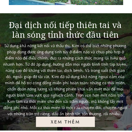
Đại dịch nối tiếp thiên tai và
làn sóng tỉnh thức đầu tiên
Sử dụng khả năng kết nối và thấu thị, Kim có thể biết những phương
pháp đang được ứng dụng tinh túy ở điểm nào và chưa phù hợp ở
điểm nào để điều chỉnh, đưa ra những cách thức mang lại hiệu quả
nhanh hơn. Từ đó áp dụng, hướng dẫn mọi người bình tĩnh tập luyện,
nâng cao đề kháng với thiên tai, dịch bệnh. Và trong suốt thời gian
đó, ngoài giúp đỡ tài vật, Kim đã sử dụng khả năng ngoại cảm của
mình để hỗ trợ cộng đồng miễn phí hoàn toàn: những ca thôi miên,
chẩn đoán năng lượng và những phiên khai vấn miệt mài để mọi
người bình tâm vượt qua nghịch cảnh. Trọn vẹn hơn một năm trời,
Kim làm ca thôi miên cho đến vài trăm người, mà không lấy một
đồng phí nhỏ. Mỗi ca thôi miên là một câu chuyện đời, chuyện người
với những trăn trở riêng, dấu ấn bệnh tật, tổn thương, rối nhiễu…
XEM THÊM