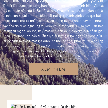
thành mục tiêu của kiếp sống hiện tại. Mỗi kiếp sống con người đều
là một lần được học trong hành trình thăng tiến của linh hồn. Và, bất
kỳ cá nhân nào, dù là Đức Phật hay Chúa Jesus, hay đơn giản chỉ là
một con người bình dị đều phải trải qua “hành trình vượt qua bài
học” trước khi có thể giác ngộ, trở thành bậc vĩ nhân hay một nhân
vật nào đó được người người kính phục, tôn vinh. Dù là một linh hồn
mang sứ mệnh lớn lao, hay một linh hồn đã tu tập đạt đến cảnh giới
cao, hay một linh hồn thuần túy trải nghiệm bài học của mình đều
được sinh ra trong một gia đình, có mẹ, có cha, phải trải qua những
năm tháng như một “con người”, phải đối diện với những thử thách,
những bài học, sự cám dỗ, chống đối, phản bội… và, phải đưa ra
những lựa chọn để bắt đầu hành trình của họ.
XEM THÊM