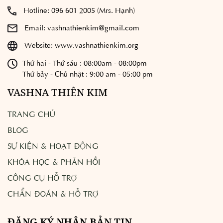
Hotline:
096 601 2005 (Mrs. Hạnh)
Email:
vashnathienkim@gmail.com
Website:
www.vashnathienkim.org
Thứ hai - Thứ sáu : 08:00am - 08:00pm
Thứ bảy - Chủ nhật : 9:00 am - 05:00 pm
VASHNA THIÊN KIM
TRANG CHỦ
BLOG
SỰ KIỆN & HOẠT ĐỘNG
KHÓA HỌC & PHẢN HỒI
CÔNG CỤ HỖ TRỢ
CHẨN ĐOÁN & HỖ TRỢ
ĐĂNG KÝ NHẬN BẢN TIN